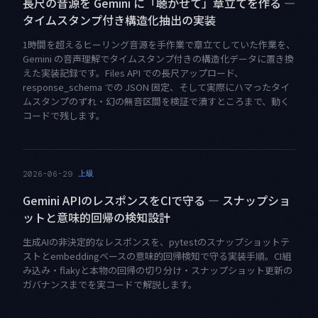
長尺の音源を Gemini に「聴かせて」章立てを作る —
タイムスタンプ付き構造化抽出の実装
1時間を超えるヒーリング音源を手作業で章立てしていた作業を、
Gemini の音声理解でタイムスタンプ付きの構造化データに置き換
えた実装記録です。Files API での長尺アップロード、
response_schema での JSON 固定、そして実際にハマったタイ
ムスタンプのずれ・幻の無音区間を検証で潰すところまで、動く
コードで残します。
上級
2026-06-29
Gemini APIのレスポンスをCIで守る — スナップショ
ットと意味的回帰の検知設計
生成AIの非決定的なレスポンスを、pytestのスナップショットテ
ストとembeddingベースの意味的回帰検知で守る実装手順。CI組
み込み・flakyと本物の回帰の切り分け・スナップショット更新の
ガバナンスまでを実コードで解説します。