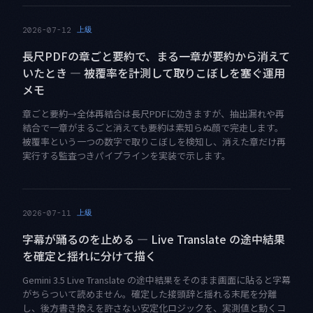
上級
2026-07-12
長尺PDFの章ごと要約で、まる一章が要約から消えて
いたとき — 被覆率を計測して取りこぼしを塞ぐ運用
メモ
章ごと要約→全体再結合は長尺PDFに効きますが、抽出漏れや再
結合で一章がまるごと消えても要約は素知らぬ顔で完走します。
被覆率という一つの数字で取りこぼしを検知し、消えた章だけ再
実行する監査つきパイプラインを実装で示します。
上級
2026-07-11
字幕が踊るのを止める — Live Translate の途中結果
を確定と揺れに分けて描く
Gemini 3.5 Live Translate の途中結果をそのまま画面に貼ると字幕
がちらついて読めません。確定した接頭辞と揺れる末尾を分離
し、後方書き換えを許さない安定化ロジックを、実測値と動くコ