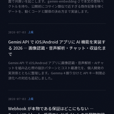
面で共食いを起こします。gemini-embedding-2 で本文の意味ベ
クトルを持ち、公開前にコサイン類似で近すぎる既存記事を弾く
ゲートを、動くコードと閾値の決め方まで実装します。
上級
2026-07-03
Gemini API で iOS/Android アプリに AI 機能を実装す
る 2026 — 画像認識・音声解析・チャット・収益化ま
で
Gemini API で iOS/Android アプリに画像認識・音声解析・AIチャ
ットを組み込む際の設計パターンとコスト最適化を、個人開発の
実測値とともに整理します。Gemma 4 振り分けと API キー制限必
須化への対応も追記しました。
上級
2026-07-03
Webhook が本物である保証はどこにもない —