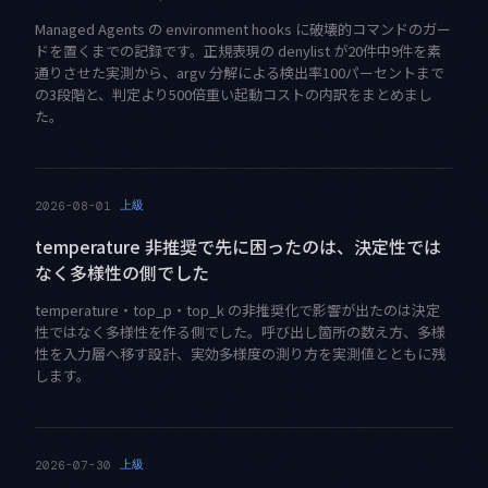
Managed Agents の environment hooks に破壊的コマンドのガー
ドを置くまでの記録です。正規表現の denylist が20件中9件を素
通りさせた実測から、argv 分解による検出率100パーセントまで
の3段階と、判定より500倍重い起動コストの内訳をまとめまし
た。
上級
2026-08-01
temperature 非推奨で先に困ったのは、決定性では
なく多様性の側でした
temperature・top_p・top_k の非推奨化で影響が出たのは決定
性ではなく多様性を作る側でした。呼び出し箇所の数え方、多様
性を入力層へ移す設計、実効多様度の測り方を実測値とともに残
します。
上級
2026-07-30