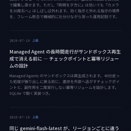
で編集し直せます。ただし『照明を夕方に』は効いても『カメラ
を30度右へ』はしばしば外れます。効く指示と外れる指示の境界
を、フレーム照合で機械的に仕分けながら測った運用記録です。
上級
2026-07-18
Managed Agent の長時間走行がサンドボックス再生
成で消える前に — チェックポイントと冪等リジュー
ムの設計
Managed Agents のサンドボックスは再生成されます。40分走っ
た処理が振り出しに戻る前に、進捗を外部へ逃がすチェックポイ
ントと、副作用を二度実行しない冪等リジュームを設計します。
SQLite で動く実装つき。
上級
2026-07-18
同じ gemini-flash-latest が、リージョンごとに違う