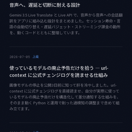
音声へ、遅延と切断に耐える設計
Gemini 3.5 Live Translate と Live API で、音声から音声への会話翻
訳をアプリに組み込む設計をまとめました。セッション寿命・言
語の自動切り替え・遅延バジェット・ストリーミング課金の勘所
を、動くコードとともに整理しています。
上級
2026-07-05
使っているモデルの廃止予告だけを拾う — url-
context に公式チェンジログを読ませる仕組み
画像モデルの停止を公開3日前に知って肝を冷やしました。url-
context に公式チェンジログを直接読ませ、自分が実際に使って
いるモデルの廃止予告だけを構造化して差分通知する仕組みを、
そのまま動く Python と運用で削った過検知の調整まで含めて組
み立てます。