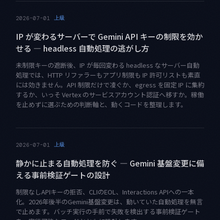
上級
2026-07-01
IP が変わるサーバーで Gemini API キーの制限を効か
せる — headless 自動処理の逃がし方
未制限キーの遮断後、IP が毎回変わる headless なサーバー自動
処理では、HTTP リファラーもアプリ制限も IP 許可リストも素直
には効きません。API 制限だけで凌ぐか、egress を固定 IP に集約
するか、いっそ Vertex のサービスアカウント認証へ移すか。稼働
を止めずに選ぶための判断軸と、動くコードを整理します。
上級
2026-07-01
静かに止まる自動処理を防ぐ — Gemini 基盤変更に備
える事前検証ゲートの設計
制限なしAPIキーの拒否、CLIのEOL、Interactions APIへの一本
化。2026年後半のGemini基盤変更は、動いていた自動処理を無言
で止めます。バッチ実行の手前で失敗を検出する事前検証ゲート