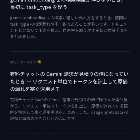
最初に task_type を疑う
gemini-embedding-2 の検索が惜しい外れ方をするとき、原因は
task_type の指定漏れや不一致であることが多いです。ドキュメ
ントとクエリで用途を揃え、再現率を取り戻す実装と検証手順を
まとめました。
中級
2026-07-08
有料チャットの Gemini 請求が見積りの倍になってい
たとき — リクエスト単位でトークンを計上して原価
の漏れを塞ぐ運用メモ
有料チャットSaaSの Gemini 請求が見積りの倍に膨らんだ実体験
から、リクエスト単位でトークンを計上し、原価が漏れている箇
所を特定して塞ぐ運用手順をまとめました。usage_metadata の
記録と請求の突き合わせが起点です。