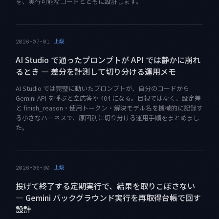
を、実行可能なコードとともに設計します。
上級
2026-07-01
AI Studio で通ったプロンプトが API では静かに崩れ
るとき — 差分を計測して切り分ける運用メモ
AI Studio では完璧に動いたプロンプトが、自分のコードから
Gemini API を呼ぶと空応答や 404 になる。目視ではなく、設定差
と finish_reason・使用トークン・解決モデル名を機械的に記録す
る小さなハーネスで、原因別に切り分ける運用手順をまとめまし
た。
上級
2026-06-30
投げて終了する定期実行で、結果を取りこぼさない
— Gemini バックグラウンド実行を再取得台帳で回す
設計