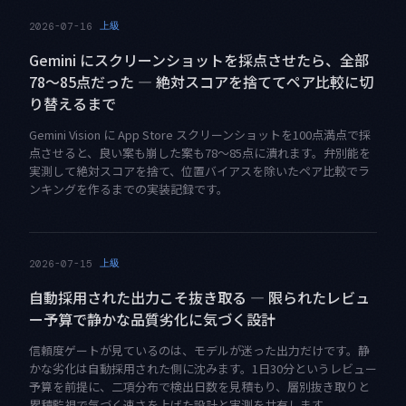
上級
2026-07-16
Gemini にスクリーンショットを採点させたら、全部
78〜85点だった — 絶対スコアを捨ててペア比較に切
り替えるまで
Gemini Vision に App Store スクリーンショットを100点満点で採
点させると、良い案も崩した案も78〜85点に潰れます。弁別能を
実測して絶対スコアを捨て、位置バイアスを除いたペア比較でラ
ンキングを作るまでの実装記録です。
上級
2026-07-15
自動採用された出力こそ抜き取る — 限られたレビュ
ー予算で静かな品質劣化に気づく設計
信頼度ゲートが見ているのは、モデルが迷った出力だけです。静
かな劣化は自動採用された側に沈みます。1日30分というレビュー
予算を前提に、二項分布で検出日数を見積もり、層別抜き取りと
累積監視で気づく速さを上げた設計と実測を共有します。