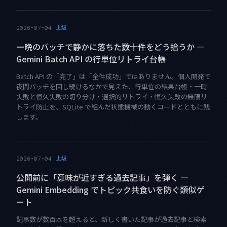
上級
2026-07-04
一晩のバッチで静かに落ちた数十件をどう拾うか —
Gemini Batch API の行単位リトライ台帳
Batch API の「完了」は「全件成功」ではありません。個人開発で
夜間バッチを回し続けるなかで見えた、行単位の結果台帳・一時
失敗と恒久失敗の切り分け・選択的リトライ・恒久失敗の無限リ
トライ防止を、SQLite で組んだ状態機械の動くコードとともに残
します。
上級
2026-07-04
公開前に「意味が近すぎる過去記事」を弾く —
Gemini Embedding でトピック共食いを防ぐ類似ゲ
ート
記事数が数百本を超えると、新しく書いた記事が過去記事と検索