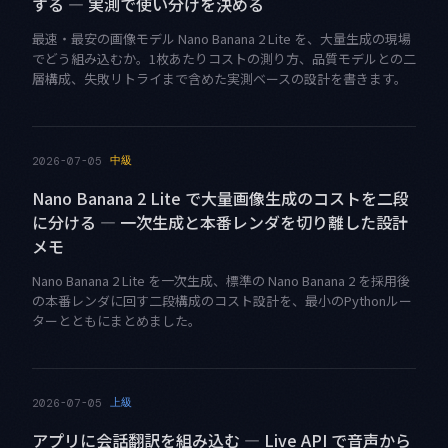
する — 実測で使い分けを決める
最速・最安の画像モデル Nano Banana 2 Lite を、大量生成の現場
でどう組み込むか。1枚あたりコストの測り方、品質モデルとの二
層構成、失敗リトライまで含めた実測ベースの設計を書きます。
中級
2026-07-05
Nano Banana 2 Lite で大量画像生成のコストを二段
に分ける — 一次生成と本番レンダを切り離した設計
メモ
Nano Banana 2 Lite を一次生成、標準の Nano Banana 2 を採用後
の本番レンダに回す二段構成のコスト設計を、最小のPythonルー
ターとともにまとめました。
上級
2026-07-05
アプリに会話翻訳を組み込む — Live API で音声から