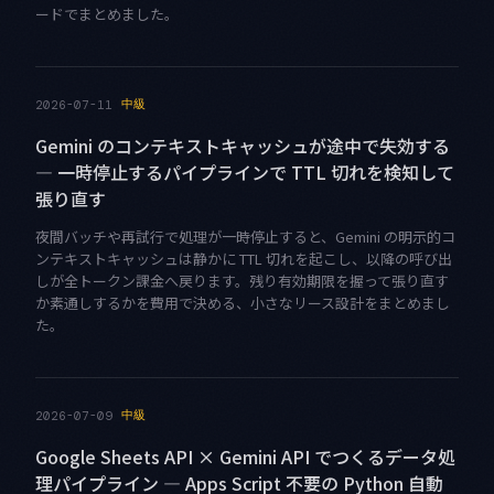
ードでまとめました。
中級
2026-07-11
Gemini のコンテキストキャッシュが途中で失効する
— 一時停止するパイプラインで TTL 切れを検知して
張り直す
夜間バッチや再試行で処理が一時停止すると、Gemini の明示的コ
ンテキストキャッシュは静かに TTL 切れを起こし、以降の呼び出
しが全トークン課金へ戻ります。残り有効期限を握って張り直す
か素通しするかを費用で決める、小さなリース設計をまとめまし
た。
中級
2026-07-09
Google Sheets API × Gemini API でつくるデータ処
理パイプライン — Apps Script 不要の Python 自動