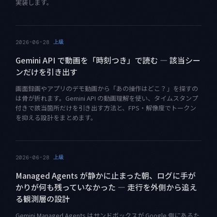
実装します。
上級
2026-06-28
Gemini API で動画を「時刻つき」で読む — 該当シー
ンだけを引き出す
画面録画やアプリのデモ動画から「あの操作はどこ？」を探すの
は骨が折れます。Gemini API の動画理解を使い、タイムスタンプ
付きで該当箇所だけを引き出す方法と、FPS・解像度でトークン
を抑える設計をまとめます。
上級
2026-06-28
Managed Agents が静かに止まった朝、ログに手が
かりが何も残っていなかった — 走行を外側から追え
る観測層の設計
Gemini Managed Agents はサンドボックスが Google 側にあるた