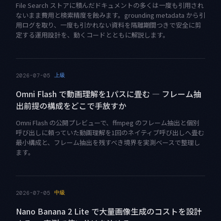
File Search ストアに積んだドキュメントの多くは一度も引用され
ないまま費用と検索精度を蝕みます。grounding metadata から引
用ログを取り、一度も引かれない資料を隔離期間つきで安全に剪
定する運用設計を、動くコードとともに解説します。
上級
2026-07-05
Omni Flash で動画理解を1パスに畳む — フレーム抽
出前提の構成をどこで手放すか
Omni Flash の公開プレビューで、ffmpeg のフレーム抽出と個別
呼び出しに頼っていた動画理解を1回のネイティブ呼び出しへ畳む
最小構成と、フレーム抽出を残すべき境界を実測ベースで整理し
ます。
中級
2026-07-05
Nano Banana 2 Lite で大量画像生成のコストを設計