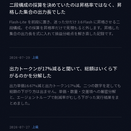
二段構成の採算を決めていたのは昇格率ではなく、昇
格した集合の出力長でした
Flash-Lite を前段に置き、迷った分だけ 3.6 Flash に昇格させる二
段構成。その採算を昇格率だけで見積もると外します。昇格した
集合の出力長を式に入れて損益分岐点を解き直した記録です。
上級
2026-07-29
出力トークンが17%減ると聞いて、総額はいくら下
がるのかを分解した
出力単価16.67%減と出力トークン17%減。二つの数字を足しても
総額の下がり方は出ません。単価・数量・交差項への厳密分解
と、エージェントループで削減率がむしろ下がった実行結果をま
とめました。
上級
2026-07-27