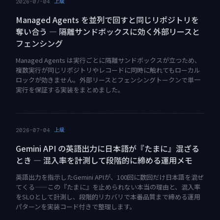
上級
2026-07-04
Managed Agents を並列で回すと同じリポジトリを
奪い合う ― 隔離サンドボックスに効く外部リースと
フェンシング
Managed Agents は実行ごとに隔離サンドボックスが立つため、
複数実行が同じリポジトリやレコードに同時に触れてもローカル
ロックが効きません。外部リースとフェンシングトークンで単一
実行を保証する実装をまとめました。
上級
2026-07-04
Gemini API の英語出力に日本語が『たまに』混ざる
とき — 混入率を計測して段階的に締める運用メモ
英語出力を指示したGemini APIが、100回に数回だけ日本語を混ぜ
てくる——この『たまに』を止められない本当の理由と、混入率
をSLOとして計測し、段階的リカバリで本番品質まで締める運用
パターンを実装コード付きで整理します。