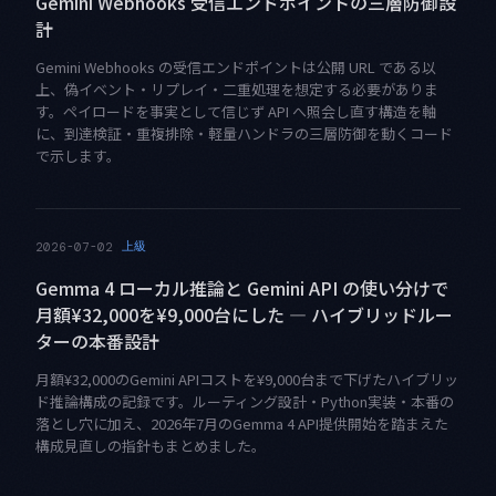
Gemini Webhooks 受信エンドポイントの三層防御設
計
Gemini Webhooks の受信エンドポイントは公開 URL である以
上、偽イベント・リプレイ・二重処理を想定する必要がありま
す。ペイロードを事実として信じず API へ照会し直す構造を軸
に、到達検証・重複排除・軽量ハンドラの三層防御を動くコード
で示します。
上級
2026-07-02
Gemma 4 ローカル推論と Gemini API の使い分けで
月額¥32,000を¥9,000台にした — ハイブリッドルー
ターの本番設計
月額¥32,000のGemini APIコストを¥9,000台まで下げたハイブリッ
ド推論構成の記録です。ルーティング設計・Python実装・本番の
落とし穴に加え、2026年7月のGemma 4 API提供開始を踏まえた
構成見直しの指針もまとめました。