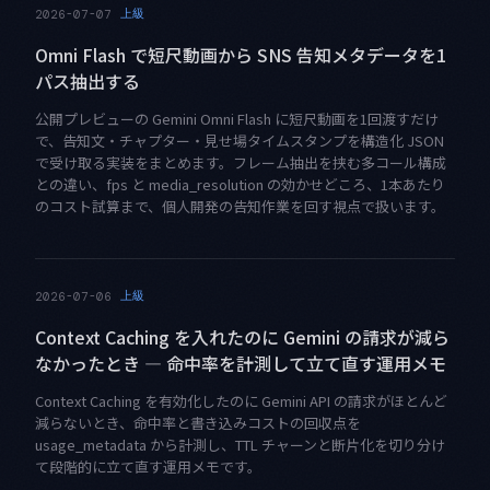
上級
2026-07-07
Omni Flash で短尺動画から SNS 告知メタデータを1
パス抽出する
公開プレビューの Gemini Omni Flash に短尺動画を1回渡すだけ
で、告知文・チャプター・見せ場タイムスタンプを構造化 JSON
で受け取る実装をまとめます。フレーム抽出を挟む多コール構成
との違い、fps と media_resolution の効かせどころ、1本あたり
のコスト試算まで、個人開発の告知作業を回す視点で扱います。
上級
2026-07-06
Context Caching を入れたのに Gemini の請求が減ら
なかったとき — 命中率を計測して立て直す運用メモ
Context Caching を有効化したのに Gemini API の請求がほとんど
減らないとき、命中率と書き込みコストの回収点を
usage_metadata から計測し、TTL チャーンと断片化を切り分け
て段階的に立て直す運用メモです。