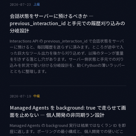
上級
2026-07-23
会話状態をサーバーに預けるべきか —
previous_interaction_id と手元での履歴刈り込みの
分岐設計
Interactions API の previous_interaction_id で会話状態をサーバ
ーに預けると、毎回履歴を送らずに済みます。ところが途中で入
った巨大なツール出力を後から刈り込めず、以降のターンが重量
を引きずる落とし穴があります。サーバー側状態と手元での刈り
込みを状況で使い分ける分岐設計を、動くPythonの薄いラッパー
とともに整理します。
中級
2026-07-19
Managed Agents を background: true で走らせて画
面を止めない — 個人開発の非同期ラン設計
Managed Agents の background 実行は結果ではなくラン ID を即
座に返します。ポーリングの最小構成と、個人開発での使いどこ