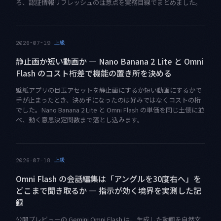
ろ、認証情報リフレッシュの注意点を実務目線でまとめました。
上級
2026-07-19
静止画か短い動画か — Nano Banana 2 Lite と Omni
Flash のコスト桁差で機能の置き所を決める
壁紙アプリの目玉アセットを静止画にするか短い動画にするかで
手が止まったとき、決め手になったのは好みではなくコストの桁
でした。Nano Banana 2 Lite と Omni Flash の単価を同じ土俵に並
べ、動く意思決定関数まで落とし込みます。
上級
2026-07-18
Omni Flash の会話編集は「アングルを30度右へ」を
どこまで聞き取るか — 指示が効く境界を実測した記
録
公開プレビューの Gemini Omni Flash は、生成した動画を自然文