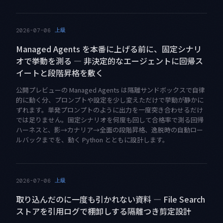
上級
2026-07-06
Managed Agents を本番に上げる前に、固定シナリ
オで挙動を測る — 非決定的なエージェントに回帰ス
イートと段階昇格を敷く
公開プレビューの Managed Agents は隔離サンドボックスで自律
的に動く分、プロンプトや設定を少し変えただけで挙動が静かに
ずれます。単発プロンプトのように出力を一度突き合わせるだけ
では足りません。固定シナリオを何度も回して合格率で測る回帰
ハーネスと、影→カナリア→全面の段階昇格、逸脱時の自動ロー
ルバックまでを、動く Python とともに設計します。
上級
2026-07-06
取り込んだのに一度も引かれない資料 — File Search
ストアを引用ログで棚卸しする隔離つき剪定設計