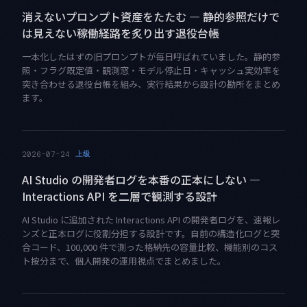
消えないプロンプト資産をたたむ — 静的参照だけで
は見えない稼働経路を炙り出す退役台帳
一本化したはずの旧プロンプトが毎日呼ばれていました。静的参
照・フラグ既定値・観測窓・モデル停止日・キャッシュ実効率を
突き合わせる退役台帳を組み、実行結果から設計の勘所をまとめ
ます。
上級
2026-07-24
AI Studio の開発者ログを本番の正本にしない —
Interactions API を二層で観測する設計
AI Studio に追加された Interactions API の開発者ログを、速報レ
ンズと正本ログに役割分担する設計です。自前の構造化ログと突
合コード、100,000 件で測った格納先の容量比較、機能別のコス
ト按分まで、個人開発の運用視点でまとめました。