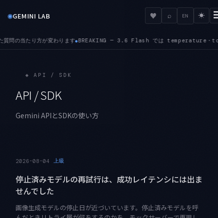
◉
♥
GEMINI LAB
⌕
☀
EN
K・top-P のカスタム値が無視され、frequency penalty と presence penal
◈
API / SDK
API / SDK
Gemini APIとSDKの使い方
上級
2026-08-04
停止済みモデルの再試行は、成功レイテンシには出ま
せんでした
画像生成モデルの停止日が近づいています。停止済みモデルを呼
んだときリトライ層が何をするのかを、モックサーバーで再現し