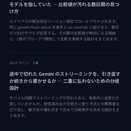
モデルを指していた — 比較値が汚れる数日間の見つ
け方
エイリアスの解決先はリージョン単位でロールアウトされます。
同じ gemini-flash-latest を東京と us-central1 に投げると、数日
だけ別のモデルが応答する。その間の比較値が無効になる理由
と、1発のプローブで検知して比較を凍結する設計をまとめます。
上級
2026-07-17
途中で切れた Gemini のストリーミングを、引き直す
か続きから書かせるか — 二重に払わないための分岐
設計
モバイル回線でストリーミングが切れたあと、無条件に全部引き
直していませんか。受信済み出力を続きに使う方式との費用差を
式で出し、継ぎ目の壊れ方まで含めて分岐条件を決める設計をま
とめます。