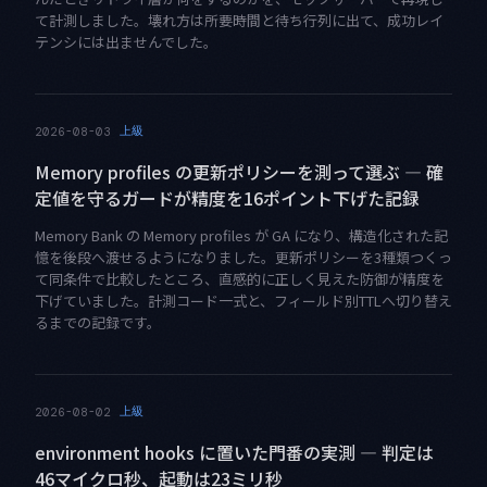
て計測しました。壊れ方は所要時間と待ち行列に出て、成功レイ
テンシには出ませんでした。
上級
2026-08-03
Memory profiles の更新ポリシーを測って選ぶ — 確
定値を守るガードが精度を16ポイント下げた記録
Memory Bank の Memory profiles が GA になり、構造化された記
憶を後段へ渡せるようになりました。更新ポリシーを3種類つくっ
て同条件で比較したところ、直感的に正しく見えた防御が精度を
下げていました。計測コード一式と、フィールド別TTLへ切り替え
るまでの記録です。
上級
2026-08-02
environment hooks に置いた門番の実測 — 判定は
46マイクロ秒、起動は23ミリ秒