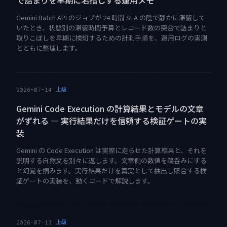
で詰まりを早期に名指しする運用メモ
Gemini Batch API のジョブが 24 時間 SLA の陰で静かに滞留して
いたとき、状態別の滞留時間予算とレコード数の突合で詰まりと
取りこぼしを早期に検知するための計測手順を、運用ログの実測
とともに整理します。
上級
2026-07-14
Gemini Code Execution の計算結果とモデルの文章
がずれる — 実行結果だけを信頼する検証ゲートの実
装
Gemini の Code Execution は実際に走らせた計算結果と、それを
説明する自然文を別々に返します。文章側の数値を鵜呑みにする
と幻覚を掴みます。実行結果だけを真実として抽出し照合する検
証ゲートの実装を、動くコードで解説します。
上級
2026-07-13