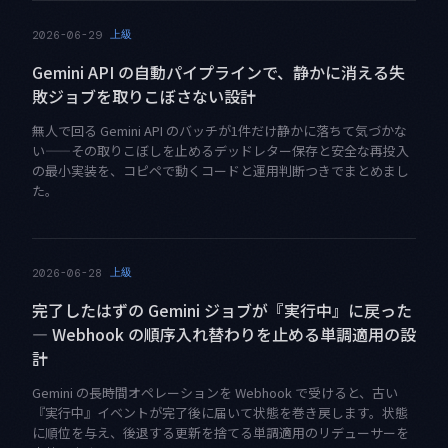
上級
2026-06-29
Gemini API の自動パイプラインで、静かに消える失
敗ジョブを取りこぼさない設計
無人で回る Gemini API のバッチが1件だけ静かに落ちて気づかな
い——その取りこぼしを止めるデッドレター保存と安全な再投入
の最小実装を、コピペで動くコードと運用判断つきでまとめまし
た。
上級
2026-06-28
完了したはずの Gemini ジョブが『実行中』に戻った
— Webhook の順序入れ替わりを止める単調適用の設
計
Gemini の長時間オペレーションを Webhook で受けると、古い
『実行中』イベントが完了後に届いて状態を巻き戻します。状態
に順位を与え、後退する更新を捨てる単調適用のリデューサーを