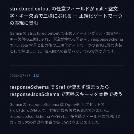
structured output の任意フィールドが null・空文
字・キー欠落で三様にぶれる — 正規化ゲートで一つ
の表現に畳む
Gemini の structured output で任意フィールドが null・空文字・
キー欠落の三態にぶれ、下流が壊れる問題を、responseSchema
の nullable 宣言と出力後の正規化ゲートで一つの表現に畳む実装
として整理します。個人開発の夜間バッチでの実測つきです。
上級
2026-07-13
responseSchema で $ref が使えず詰まったら —
responseJsonSchema で再帰スキーマを本番で扱う
Gemini の responseSchema は OpenAPI サブセットで
$ref/$defs が使えず、共有定義も再帰も表現できません。
responseJsonSchema へ移行し、多言語フィールドの再利用と
カテゴリ木の再帰を本番で扱う実装をまとめました。