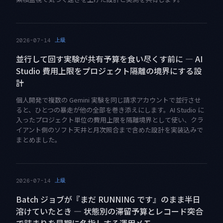
上級
2026-07-14
並行して回す実験が共有予算を食い尽くす前に — AI
Studio 費用上限をプロジェクト隔離の境界にする設
計
個人開発で複数の Gemini 実験を同じ請求アカウントで並行させ
ると、ひとつの暴走が他の全部を巻き添えにします。AI Studio に
入ったプロジェクト単位の費用上限を隔離境界として使い、クラ
イアント側のソフト天井と月次照合まで含めた設計を実装込みで
まとめました。
上級
2026-07-14
Batch ジョブが『まだ RUNNING です』のまま半日
溶けていたとき — 状態別の滞留予算とレコード突合