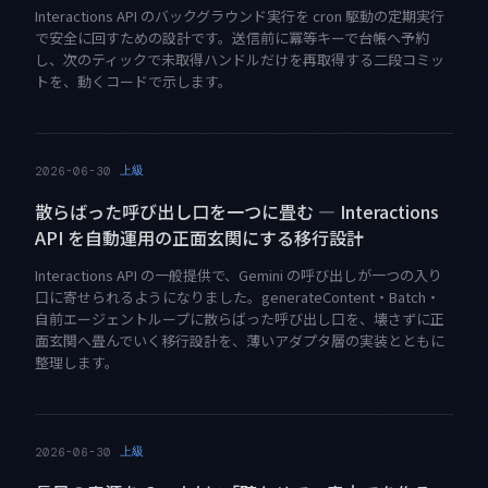
Interactions API のバックグラウンド実行を cron 駆動の定期実行
で安全に回すための設計です。送信前に冪等キーで台帳へ予約
し、次のティックで未取得ハンドルだけを再取得する二段コミッ
トを、動くコードで示します。
上級
2026-06-30
散らばった呼び出し口を一つに畳む — Interactions
API を自動運用の正面玄関にする移行設計
Interactions API の一般提供で、Gemini の呼び出しが一つの入り
口に寄せられるようになりました。generateContent・Batch・
自前エージェントループに散らばった呼び出し口を、壊さずに正
面玄関へ畳んでいく移行設計を、薄いアダプタ層の実装とともに
整理します。
上級
2026-06-30