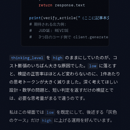
    return
 response.text
print
(verify_article(
"（ここに記事本文）"
))
# 期待される出力例:
#   JUDGE: REVISE
#   3つ目のコード例で client.generate() を呼んで
を
のままにしていたのが、コ
thinking_level
high
スト膨張のいちばん大きな原因でした。
に落とす
low
と、検証の正答率はほとんど変わらないのに、1件あたり
の思考トークンが大きく減りました。深く考えてほしい
設計・数学の問題と、短い判定を返すだけの検証とで
は、必要な思考量がまるで違うのです。
私はこの場面では
を既定にして、後述する「灰色
low
のケース」だけ
に上げる運用を好んでいます。
high