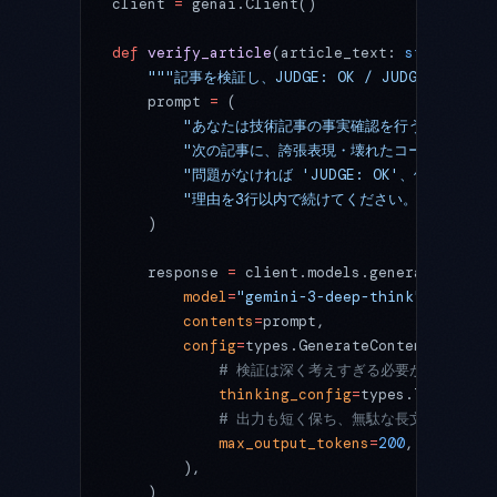
client 
=
 genai.Client()
def
 verify_article
(article_text: 
str
) -> 
st
    """記事を検証し、JUDGE: OK / JUDGE: R
    prompt 
=
 (
        "あなたは技術記事の事実確認を行う校閲者です
        "次の記事に、誇張表現・壊れたコード例・
        "問題がなければ 'JUDGE: OK'、修正が必要な
        "理由を3行以内で続けてください。
\n\n
---
\n
    )
    response 
=
 client.models.generate_conte
        model
=
"gemini-3-deep-think"
,
        contents
=
prompt,
        config
=
types.GenerateContentConfig(
            # 検証は深く考えすぎる必要がないため 
            thinking_config
=
types.ThinkingC
            # 出力も短く保ち、無駄な長文を防ぎます
            max_output_tokens
=
200
,
        ),
    )