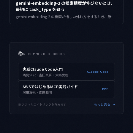
gemini-embedding-2 の検索精度が伸びないとき、
最初に task_type を疑う
gemini-embedding-2 の検索が惜しい外れ方をするとき、原因は task_type の指定漏れや不一致であることが多いです。ドキュメントとクエリで用途を揃え、再現率を取り戻す実装と検証手順をまとめました。
📚
RECOMMENDED BOOKS
実践Claude Code入門
Claude Code
西見公宏・吉田真吾・大嶋勇樹
AWSではじめるMCP実践ガイド
MCP
塚田真規・森田和明
※ アフィリエイトリンクを含みます
もっと見る →