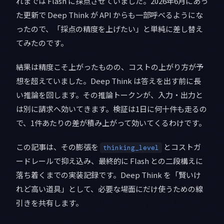
れまでは Flash に採点させていました。2026年6月にあっ
た更新で Deep Think が API からも一部呼べるようにな
ったので、「採点の精度を上げたい」と単純に差し替え
てみたのです。
結果は精度こそ上がったものの、コストの上がり方が予
想を超えていました。Deep Think は答えを出す前に長
い推論を回します。その推論トークンが、入力・出力と
は別に請求へ効いてきます。検証は1日に何十件も走るの
で、1件あたりの差が積み上がって効いてくるわけです。
この記事は、その膨張を
とコストガ
thinking_level
ードレールで抑え込み、最終的に Flash との二段構えに
落ち着くまでの実装記録です。Deep Think を「賢いけ
れど高い道具」として、必要な場面にだけ使うための線
引きを共有します。