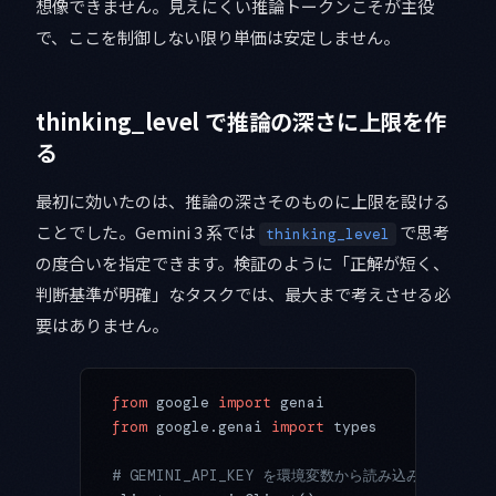
想像できません。見えにくい推論トークンこそが主役
で、ここを制御しない限り単価は安定しません。
thinking_level で推論の深さに上限を作
る
最初に効いたのは、推論の深さそのものに上限を設ける
ことでした。Gemini 3 系では
で思考
thinking_level
の度合いを指定できます。検証のように「正解が短く、
判断基準が明確」なタスクでは、最大まで考えさせる必
要はありません。
from
 google 
import
 genai
from
 google.genai 
import
 types
# GEMINI_API_KEY を環境変数から読み込みます