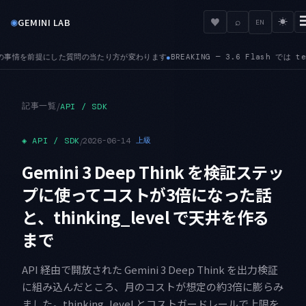
◉
♥
GEMINI LAB
⌕
☀
EN
ます
BREAKING — 3.6 Flash では temperature・top-K・top-P のカス
●
記事一覧
/
API / SDK
◈
API / SDK
/
2026-06-14
上級
Gemini 3 Deep Think を検証ステッ
プに使ってコストが3倍になった話
と、thinking_level で天井を作る
まで
API 経由で開放された Gemini 3 Deep Think を出力検証
に組み込んだところ、月のコストが想定の約3倍に膨らみ
ました。thinking_level とコストガードレールで上限を