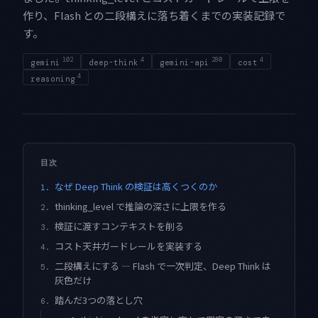
作り、Flash との二段構えに落ち着くまでの実装記録で
す。
102
4
280
4
gemini
deep-think
gemini-api
cost
4
reasoning
目次
なぜ Deep Think の検証は高くつくのか
1.
thinking_level で推論の深さに上限を作る
2.
検証に渡すコンテキストを削る
3.
コスト天井ガードレールを実装する
4.
二段構えにする — Flash で一次判定、Deep Think は
5.
灰色だけ
踏んだ3つの落とし穴
6.