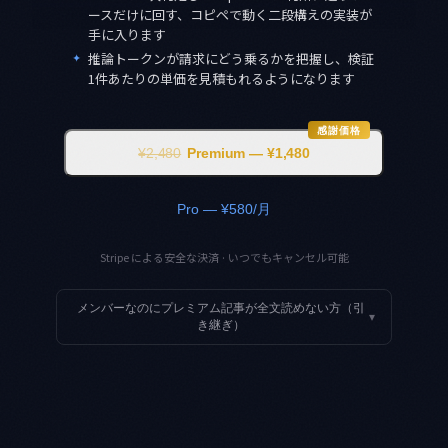
ースだけに回す、コピペで動く二段構えの実装が
手に入ります
✦
推論トークンが請求にどう乗るかを把握し、検証
1件あたりの単価を見積もれるようになります
感謝価格
¥2,480
Premium — ¥1,480
Pro — ¥580/月
Stripe による安全な決済 · いつでもキャンセル可能
メンバーなのにプレミアム記事が全文読めない方（引
▾
き継ぎ）