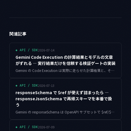
関連記事
2026-07-14
◈
API / SDK
Gemini Code Execution の計算結果とモデルの文章
がずれる — 実行結果だけを信頼する検証ゲートの実装
Gemini の Code Execution は実際に走らせた計算結果と、それを説明する自然文を別々に返します。文章側の数値を鵜呑みにすると幻覚を掴みます。実行結果だけを真実として抽出し照合する検証ゲートの実装を、動くコードで解説します。
2026-07-13
◈
API / SDK
responseSchema で $ref が使えず詰まったら —
responseJsonSchema で再帰スキーマを本番で扱
う
Gemini の responseSchema は OpenAPI サブセットで $ref/$defs が使えず、共有定義も再帰も表現できません。responseJsonSchema へ移行し、多言語フィールドの再利用とカテゴリ木の再帰を本番で扱う実装をまとめました。
2026-07-09
◈
API / SDK