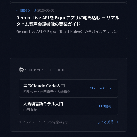
2026-05-05
⟐
開発ツール
Gemini Live API を Expo アプリに組み込む — リアル
タイム音声会話機能の実装ガイド
Gemini Live API を Expo（React Native）のモバイルアプリに組み込み、リアルタイム音声会話機能を実装する方法を解説します。WebSocket 接続・音声録音・再生の実践的なコード例付き。
📚
RECOMMENDED BOOKS
実践Claude Code入門
Claude Code
西見公宏・吉田真吾・大嶋勇樹
大規模言語モデル入門
LLM開発
山田育矢
※ アフィリエイトリンクを含みます
もっと見る →