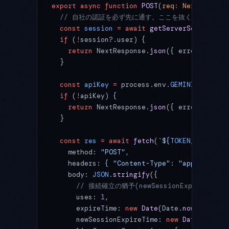
export
 async
 function
 POST
(
req
:
 NextRequest
  // 自社の認証を必ず先に通す。ここを抜くと誰でもト
  const
 session
 =
 await
 getServerSession
(re
  if
 (
!
session?.user) {
    return
 NextResponse.
json
({ error: 
"Unau
  }
  const
 apiKey
 =
 process.env.
GEMINI_API_KEY
  if
 (
!
apiKey) {
    return
 NextResponse.
json
({ error: 
"Serv
  }
  const
 res
 =
 await
 fetch
(
`${
TOKEN_ENDPOINT
    method: 
"POST"
,
    headers: { 
"Content-Type"
: 
"application
    body: 
JSON
.
stringify
({
      // 接続確立の猶予(newSessionExpireT
      uses: 
1
,
      expireTime: 
new
 Date
(Date.
now
() 
+
 30
 
      newSessionExpireTime: 
new
 Date
(Date.
n