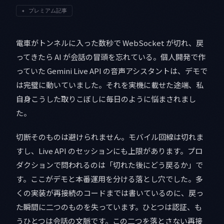
✦
プレミアム記事
電車がトンネルに入った数秒で WebSocket が切れ、戻
ってきたら AI が会話の冒頭を忘れている。個人開発で作
っていた Gemini Live API の音声アシスタントは、デモで
は完璧に動いていました。それを実機に載せた途端、私
自身こうした取りこぼしに毎日のように悩まされまし
た。
切断そのものは避けられません。モバイル回線は切れま
すし、Live API のセッションにも上限があります。プロ
ダクションで問われるのは「切れた後にどう戻るか」で
す。ここがデモと本番運用を分ける落とし穴でした。多
くの実装が再接続のコードまでは書いているのに、戻っ
た瞬間に二つのものを失っています。ひとつは認証、も
うひとつは会話の文脈です。この二つを落とさない再接