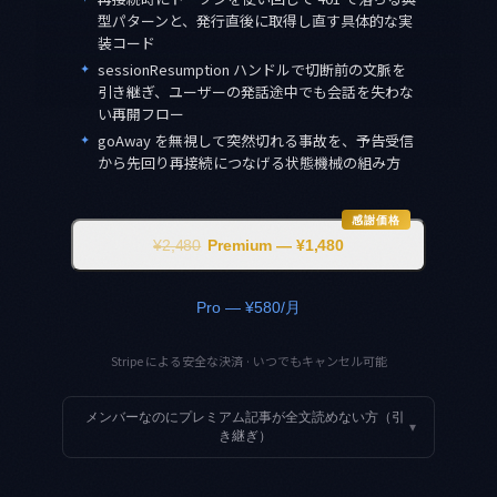
型パターンと、発行直後に取得し直す具体的な実
装コード
✦
sessionResumption ハンドルで切断前の文脈を
引き継ぎ、ユーザーの発話途中でも会話を失わな
い再開フロー
✦
goAway を無視して突然切れる事故を、予告受信
から先回り再接続につなげる状態機械の組み方
感謝価格
¥2,480
Premium — ¥1,480
Pro — ¥580/月
Stripe による安全な決済 · いつでもキャンセル可能
メンバーなのにプレミアム記事が全文読めない方（引
▾
き継ぎ）