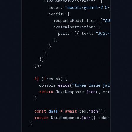
      liveConnectConstraints: {
        model: 
"models/gemini-2.5-flash"
,
        config: {
          responseModalities: [
"AUDIO"
],
          systemInstruction: {
            parts: [{ text: 
"あなたはこのアプ
          },
        },
      },
    }),
  });
  if
 (
!
res.ok) {
    console.
error
(
"token issue failed:"
, 
aw
    return
 NextResponse.
json
({ error: 
"Fail
  }
  const
 data
 =
 await
 res.
json
();
  return
 NextResponse.
json
({ token: data.na
}