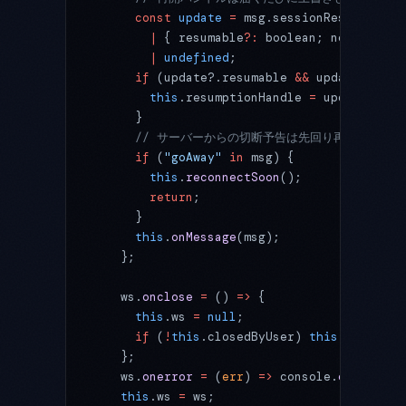
      const
 update
 =
 msg.sessionResumptionU
        |
 { resumable
?:
 boolean; newHandle
?
        |
 undefined
;
      if
 (update?.resumable 
&&
 update.newHa
        this
.resumptionHandle 
=
 update.newH
      }
      // サーバーからの切断予告は先回り再接続のト
      if
 (
"goAway"
 in
 msg) {
        this
.
reconnectSoon
();
        return
;
      }
      this
.
onMessage
(msg);
    };
    ws.
onclose
 =
 () 
=>
 {
      this
.ws 
=
 null
;
      if
 (
!
this
.closedByUser) 
this
.
reconnec
    };
    ws.
onerror
 =
 (
err
) 
=>
 console.
error
(
"ws
    this
.ws 
=
 ws;