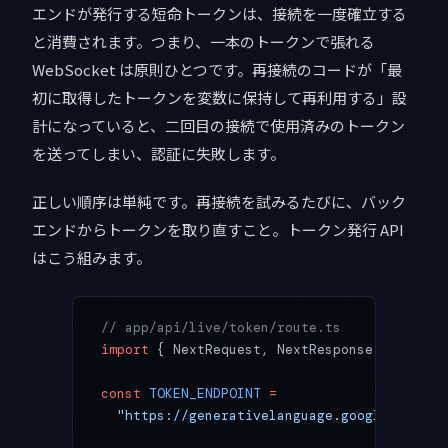
エンドが発行する短命トークンは、接続を一度確立する
と消費されます。つまり、一本のトークンで張れる
WebSocket は原則ひとつです。再接続のコードが「最
初に取得したトークンを変数に保持して再利用する」設
計になっていると、二回目の接続で使用済みのトークン
を送ってしまい、認証に失敗します。
正しい順序は単純です。再接続を試みるたびに、バック
エンドからトークンを取り直すこと。トークン発行 API
はこう組みます。
// app/api/live/token/route.ts
import
 { NextRequest, NextResponse } 
from
 "
const
 TOKEN_ENDPOINT
 =
  "https://generativelanguage.googleapis.co