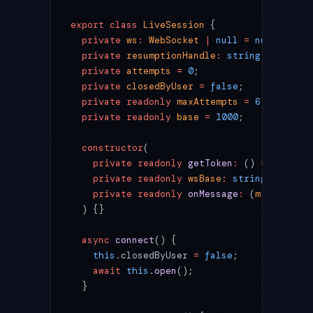
export
 class
 LiveSession
 {
  private
 ws
:
 WebSocket
 |
 null
 =
 null
;
  private
 resumptionHandle
:
 string
 |
 null
 =
  private
 attempts
 =
 0
;
  private
 closedByUser
 =
 false
;
  private
 readonly
 maxAttempts
 =
 6
;
  private
 readonly
 base
 =
 1000
;
  constructor
(
    private
 readonly
 getToken
:
 () 
=>
 Promis
    private
 readonly
 wsBase
:
 string
,
    private
 readonly
 onMessage
:
 (
m
:
 Json
) 
=
  ) {}
  async
 connect
() {
    this
.closedByUser 
=
 false
;
    await
 this
.
open
();
  }