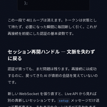
};
この一段で 401 ループは消えます。トークンは状態とし
て持たず、必要になった瞬間に毎回新しく引く。これが
再接続を前提にした認証の基本姿勢です。
セッション再開ハンドル — 文脈を失わず
に戻る
認証が直っても、まだ問題は残ります。再接続には成功
するのに、戻ってきた AI が直前の会話を覚えていないの
です。
新しい WebSocket を張り直すと、Live API から見れば
別の真新しいセッションです。
メッセージだけ送
setup
って繋ぎ直すと、それまでのターンはすべて失われます。