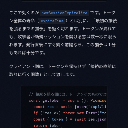
ここで効くのが
です。トーク
newSessionExpireTime
ン全体の寿命（
）とは別に、「最初の接続
expireTime
を張るまでの猶予」を短く切れます。トークンが漏れて
も、攻撃者が新規セッションを開ける窓は数十秒に限ら
れます。発行直後にすぐ繋ぐ前提なら、この猶予は 1 分
もあれば十分です。
クライアント側は、トークンを保持せず「接続の直前に
取りに行く関数」として渡します。
// 接続を張る側には、トークンそのものではなく「取得
const
 getToken
 =
 async
 ()
:
 Promise
<
string
> 
  const
 res
 =
 await
 fetch
(
"/api/live/token"
  if
 (
!
res.ok) 
throw
 new
 Error
(
"token fetch
  const
 { 
token
 } 
=
 await
 res.
json
();
  return
 token;