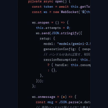
  private
 async
 open
() {
    const
 token
 =
 await
 this
.
getToken
();  
    const
 ws
 =
 new
 WebSocket
(
`${
this
.
wsBase
    ws.
onopen
 =
 () 
=>
 {
      this
.attempts 
=
 0
;
      ws.
send
(
JSON
.
stringify
({
        setup: {
          model: 
"models/gemini-2.5-flash"
,
          generationConfig: { responseModal
          // ハンドルがあれば渡す。初回は handl
          sessionResumption: 
this
.resumptio
            ?
 { handle: 
this
.resumptionHand
            :
 {},
        },
      }));
    };
    ws.
onmessage
 =
 (
e
) 
=>
 {
      const
 msg
 =
 JSON
.
parse
(e.data) 
as
 Jso
      // 再開ハンドルは届くたびに上書きして最新を保