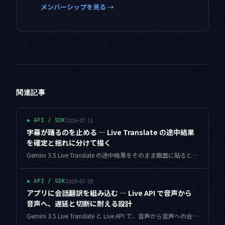
メンバーシップを見る →
関連記事
2026-07-11
◈
API / SDK
字幕が踊るのを止める — Live Translate の途中結果
を確定と揺れに分けて描く
Gemini 3.5 Live Translate の途中結果をそのまま画面に貼ると字幕がちらついて読めません。確定した接頭辞と揺れる末尾を分離し、後方書き換えを許さない安定化ロジックを、実測値と動くコードでまとめました。
2026-07-05
◈
API / SDK
アプリに会話翻訳を組み込む — Live API で音声から
音声へ、遅延と切断に耐える設計
Gemini 3.5 Live Translate と Live API で、音声から音声への会話翻訳をアプリに組み込む設計をまとめました。セッション寿命・言語の自動切り替え・遅延バジェット・ストリーミング課金の勘所を、動くコードとともに整理しています。