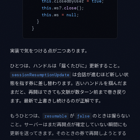
    this
.closedByUser 
=
 true
;
    this
.ws?.
close
();
    this
.ws 
=
 null
;
  }
}
実装で気をつける点が二つあります。
ひとつは、ハンドルは「届くたびに」更新すること。
は会話が進むほど新しい状
sessionResumptionUpdate
態を指す券に差し替わります。古いハンドルを掴んだま
まだと、再開はできても文脈が数ターン前まで巻き戻り
ます。最新で上書きし続けるのが正解です。
もうひとつは、
が
のときは握らない
resumable
false
こと。サーバーはまだ再開点が確定していない瞬間にも
更新を送ってきます。そのときの券で再開しようとする