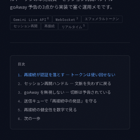
goAway 予告の3点から実装で塞ぐ運用メモです。
6
3
エフェメラルトークン
Gemini Live API
WebSocket
セッション再開
再接続
5
リアルタイム
目次
再接続が認証を落とす — トークンは使い回せない
1.
セッション再開ハンドル — 文脈を失わずに戻る
2.
goAway を無視しない — 切断は予告されている
3.
送信キューで「再接続中の発話」を守る
4.
再接続の健全性を数字で見る
5.
次の一歩
6.