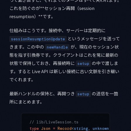
これを防ぐのが**セッション再開（session
resumption）**です。
仕組みはこうです。接続中、サーバーは定期的に
というメッセージを送って
sessionResumptionUpdate
きます。この中の
が、現在のセッション状
newHandle
態を指す引換券です。クライアントはこれを常に最新の
状態で保持しておき、再接続時に
の中で渡しま
setup
す。すると Live API は新しい接続に古い文脈を引き継い
でくれます。
最新ハンドルの保持と、再開つき
の送信を一箇
setup
所にまとめます。
// lib/LiveSession.ts
type
 Json
 =
 Record
<
string
, 
unknown
>;