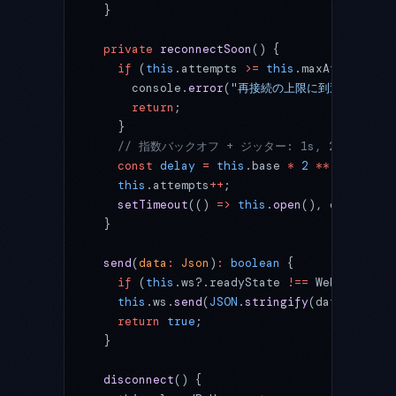
  }
  private
 reconnectSoon
() {
    if
 (
this
.attempts 
>=
 this
.maxAttempts) 
      console.
error
(
"再接続の上限に到達。利用者
      return
;
    }
    // 指数バックオフ + ジッター: 1s, 2s, 4s
    const
 delay
 =
 this
.base 
*
 2
 **
 this
.att
    this
.attempts
++
;
    setTimeout
(() 
=>
 this
.
open
(), delay);
  }
  send
(
data
:
 Json
)
:
 boolean
 {
    if
 (
this
.ws?.readyState 
!==
 WebSocket.
O
    this
.ws.
send
(
JSON
.
stringify
(data));
    return
 true
;
  }
  disconnect
() {