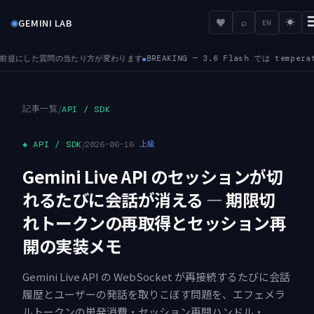
◉
♥
GEMINI LAB
⌕
☀
EN
 3.6 Flash では temperature・top-K・top-P のカスタム値が無視され、freq
記事一覧
/
API / SDK
◈
API / SDK
/
2026-06-16
上級
Gemini Live API のセッションが切
れるたびに会話が消える — 期限切
れトークンの再取得とセッション再
開の実装メモ
Gemini Live API の WebSocket が再接続するたびに会話
履歴とユーザーの発話を取りこぼす問題を、エフェメラ
ルトークンの単発消費・セッション再開ハンドル・