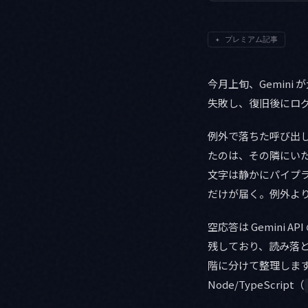
✦
プレミアム記事
今月上旬、Gemin
失敗し、復旧後にロ
例外で落ちた呼び出
たのは、その隣にいた「
文字は静かにパイプ
だけが届く。例外よ
空応答は Gemini
残しており、読み落
階に分けて整理します。
Node/TypeScript（