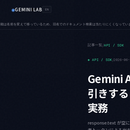
GEMINI LAB
◉
EN
当たりにくくなっています
SUNSET — 8月は停止日が4つ並びます。17日に Imagen 系、20
●
記事一覧
/
API / SDK
◈
API / SDK
/
2026-06-
Gemini
引きする
実務
response.text が
考トークンによる出