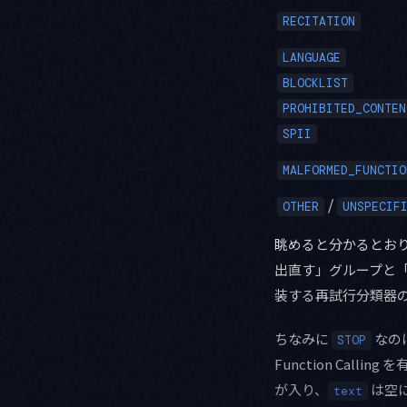
RECITATION
LANGUAGE
BLOCKLIST
PROHIBITED_CONTEN
SPII
MALFORMED_FUNCTIO
/
OTHER
UNSPECIF
眺めると分かるとお
出直す」グループと
装する再試行分類器
ちなみに
なの
STOP
Function Cal
が入り、
は空
text