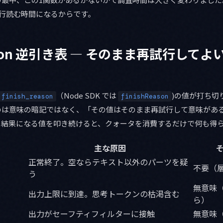
1行読む時間になるからです。
reason 逆引き表 — そのまま再試行して
（Node SDK では
)の値が打ち切
finish_reason
finishReason
のは意味の暗記ではなく、「その値はそのまま再試行して意味がある
じ結果になる値を叩き続けると、クォータを消費するだけで何も得
主な原因
正常終了。空ならテキスト以外のパーツを疑
不要（
う
無意味
出力上限に到達。思考トークンの枯渇含む
ら）
出力がセーフティフィルターに接触
無意味