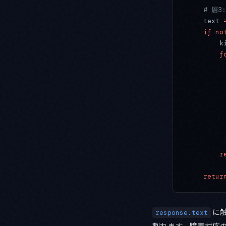
    # 層
    text 
    if
 no
        k
        f
         
         
         
         
         
         
         
         
        r
    retur
に
response.text
割れます。障害対応