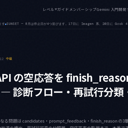
レベル
ガイド
メンバーシップ
Gemini 入門
開発
▼
日に Grok 4.1 ファミリー、23日に Claude 3 Haiku、31日に gemini-rob
12
中級
 API の空応答を finish_rea
 — 診断フロー・再試行分類
空になる問題は candidates・prompt_feedback・finish_reas
力枯渇の検出、再試行可否の分類器、空応答率の監視まで、本番で