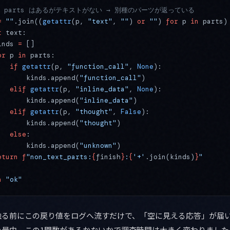
3: parts はあるがテキストがない → 別種のパーツが返っている
=
 ""
.join((
getattr
(p, 
"text"
, 
""
) 
or
 ""
) 
for
 p 
in
 parts)
t
 text:
inds 
=
 []
or
 p 
in
 parts:
   if
 getattr
(p, 
"function_call"
, 
None
):
       kinds.append(
"function_call"
)
   elif
 getattr
(p, 
"inline_data"
, 
None
):
       kinds.append(
"inline_data"
)
   elif
 getattr
(p, 
"thought"
, 
False
):
       kinds.append(
"thought"
)
   else
:
       kinds.append(
"unknown"
)
eturn
 f
"non_text_parts:
{
finish
}
:
{
'+'
.join(kinds)
}
"
n
 "ok"
触る前にこの戻り値をログへ流すだけで、「空に見える応答」が届
の最中、この1関数があるかないかで調査時間は大きく変わりました