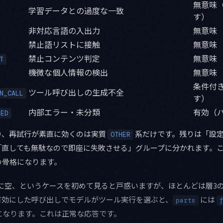
無意味
学習データとの過度な一致
す）
非対応言語の入出力
無意味
禁止語リストに接触
無意味
禁止コンテンツ判定
無意味
T
機微な個人情報の検出
無意味
条件付
ツール呼び出しの生成不全
N_CALL
す）
内部エラー・未分類
有効（
IED
り、再試行が素直に効くのは実質
系だけです。残りは「設
OTHER
「直しても無駄なので即座に失敗させる」グループに分かれます。こ
の骨格になります。
に空、というケースを初めて見ると戸惑いますが、ほとんどは層3
ling を有効にした呼び出しでモデルがツール実行を選ぶと、
には
parts
になります。これは正常な応答です。