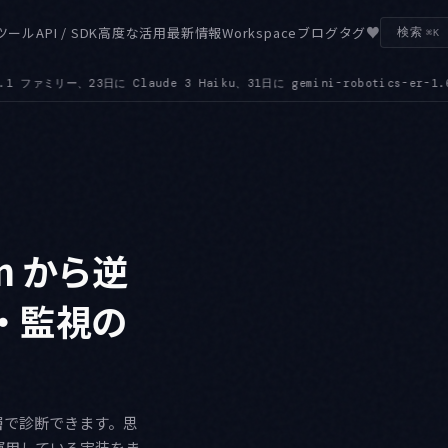
♥
ツール
API / SDK
高度な活用
最新情報
Workspace
ブログ
タグ
検索
⌘K
otics-er-1.6-preview です
IMAGE — Imagen 4.0 の GA エンド
●
son から逆
・監視の
on の3層で診断できます。思
運用している実装をま