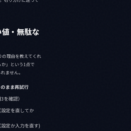
よい値・無駄な
りの理由を教えてくれ
か」という1点で
られません。
そのまま再試行
層3を確認）
（設定を直してか
（設定か入力を直す)