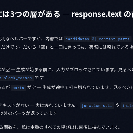
3つの層がある — response.text
便利なヘルパーですが、内部では
candidates[0].content.parts
るだけです。だから「空」と一口に言っても、実際には壊れている場
が空 — 生成が始まる前に、入力がブロックされています。見るべ
です
k.block_reason
あるが
が空 — 生成が途中で打ち切られています。見るべき
parts
テキストがない — 実は壊れていません。
や
function_call
inli
以外のパーツが返っています
ける関数を、私は本番のすべての呼び出し直後に挟んでいます。