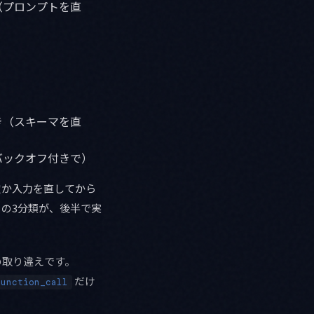
（プロンプトを直
き（スキーマを直
バックオフ付きで）
定か入力を直してから
の3分類が、後半で実
の取り違えです。
だけ
function_call