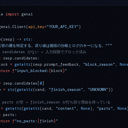
le 
import
 genai
genai.Client(
api_key
=
"YOUR_API_KEY"
)
e
(resp) -> 
str
:
"空応答の層を特定する。戻り値は後段の分岐とログのキーになる。"""
1: candidates がない → 入力段階でブロック済み
t
 resp.candidates:
lock 
=
 getattr
(resp.prompt_feedback, 
"block_reason"
, 
Non
eturn
 f
"input_blocked:
{
block
}
"
=
 resp.candidates[
0
]
h 
=
 str
(
getattr
(cand, 
"finish_reason"
, 
"UNKNOWN"
))
2: parts が空 → finish_reason が打ち切り理由を持っている
 
=
 getattr
(
getattr
(cand, 
"content"
, 
None
), 
"parts"
, 
None
t
 parts:
eturn
 f
"no_parts:
{
finish
}
"