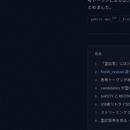
とめました。
280
gemini-api
fin
目次
「空応答」には3つの
1.
finish_rea
2.
思考トークンが本
3.
candidates 
4.
SAFETY と R
5.
3分岐リトライ分
6.
ストリーミングと S
7.
空応答率を測る 
8.