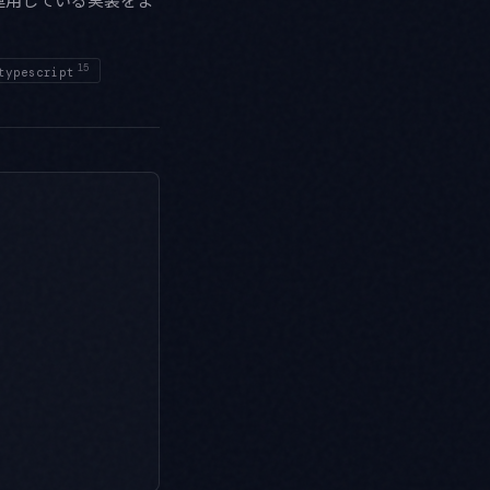
15
typescript