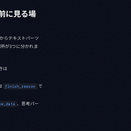
 の前に見る場
からテキストパーツ
所が3つに分かれま
きは
は
で
finish_reason
、思考パー
ne_data