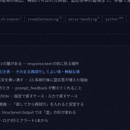
3
57
8
103
ish-reason
troubleshooting
error-handling
python
層がある — response.text の前に見る場所
son 逆引き表 — そのまま再試行してよい値・無駄な値
文を食い潰す — 2.5 系移行後に空応答が増えた理由
が空のとき — prompt_feedback が教えてくれること
ECITATION — 設定で直すケース・入力で直すケース
類器 — 「直してから再試行」を入れると安定する
tructured Output では「空」の形が変わる
— ログ3行とアラート1本から