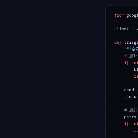
from
 goog
client 
=
 
def
 triag
    ""
    # 層
    if
 no
        b
        r
    cand 
    finis
    # 層
    parts
    if
 no
        r