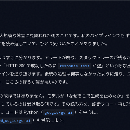
i が大規模な障害に見舞われた朝のことです。私のパイプラインでも
グを読み返していて、ひとつ気づいたことがありました。
しはすぐに分かります。アラートが鳴り、スタックトレースが残る
HTTP 200 で成功したのに
が空」という呼び
response.text
ラインを通り抜けます。後続の処理は何事もなかったように走り、
り、こちらのほうが質が悪いのです。
 API の故障ではありません。モデルが「なぜそこで生成を止めたか
としているのは受け取る側です。その読み方を、診断フロー・再試行
コードは Python（
）を中心に、
google-genai
）も併記します。
@google/genai