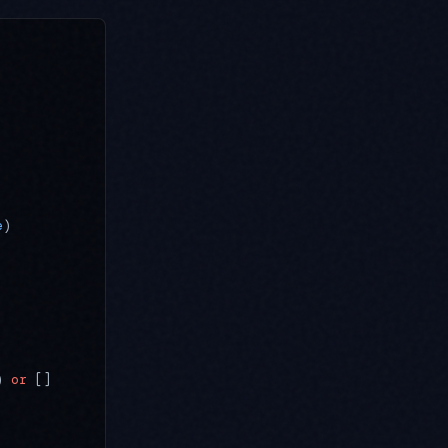
e
)
) 
or
 []