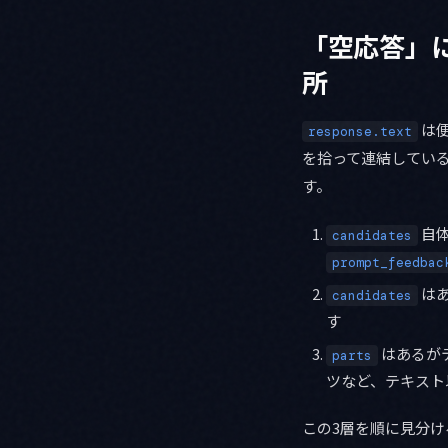
「空応答」には
所
は
response.text
を拾って連結してい
す。
自体
candidates
prompt_feedbac
は
candidates
す
はあるが
parts
ツなど、テキスト
この3層を順に見分