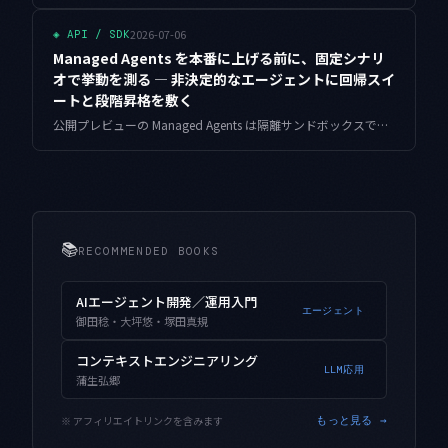
2026-07-06
◈
API / SDK
Managed Agents を本番に上げる前に、固定シナリ
オで挙動を測る — 非決定的なエージェントに回帰スイ
ートと段階昇格を敷く
公開プレビューの Managed Agents は隔離サンドボックスで自律的に動く分、プロンプトや設定を少し変えただけで挙動が静かにずれます。単発プロンプトのように出力を一度突き合わせるだけでは足りません。固定シナリオを何度も回して合格率で測る回帰ハーネスと、影→カナリア→全面の段階昇格、逸脱時の自動ロールバックまでを、動く Python とともに設計します。
📚
RECOMMENDED BOOKS
AIエージェント開発／運用入門
エージェント
御田稔・大坪悠・塚田真規
コンテキストエンジニアリング
LLM応用
蒲生弘郷
※ アフィリエイトリンクを含みます
もっと見る →