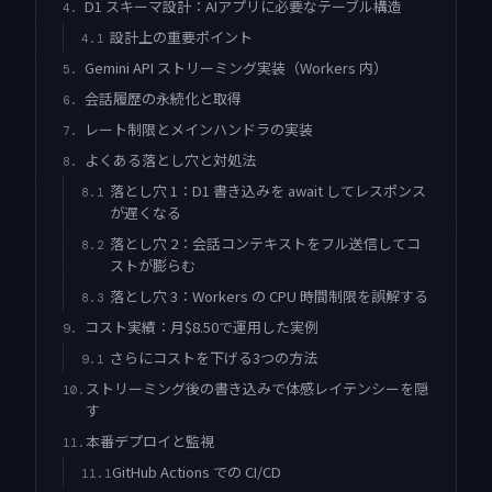
D1 スキーマ設計：AIアプリに必要なテーブル構造
4.
設計上の重要ポイント
4.1
Gemini API ストリーミング実装（Workers 内）
5.
会話履歴の永続化と取得
6.
レート制限とメインハンドラの実装
7.
よくある落とし穴と対処法
8.
落とし穴 1：D1 書き込みを await してレスポンス
8.1
が遅くなる
落とし穴 2：会話コンテキストをフル送信してコ
8.2
ストが膨らむ
落とし穴 3：Workers の CPU 時間制限を誤解する
8.3
コスト実績：月$8.50で運用した実例
9.
さらにコストを下げる3つの方法
9.1
ストリーミング後の書き込みで体感レイテンシーを隠
10.
す
本番デプロイと監視
11.
GitHub Actions での CI/CD
11.1