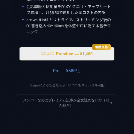
✦
会話履歴と使用量をD1の1クエリ・アップサート
で累積し、月$8.50で運用した実コストの内訳
✦
ctx.waitUntil とリトライで、ストリーミング後の
D1書き込み40〜60msを体感ゼロに隠す本番テク
ニック
感謝価格
¥2,480
Premium — ¥1,480
Pro — ¥580/月
Stripe による安全な決済 · いつでもキャンセル可能
メンバーなのにプレミアム記事が全文読めない方（引
▾
き継ぎ）