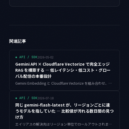
関連記事
2026-05-02
◈
API / SDK
Gemini API × Cloudflare Vectorize で完全エッジ
RAG を構築する — 低レイテンシ・低コスト・グロー
バル配信の本番設計
Gemini Embedding と Cloudflare Vectorize を組み合わせ、Workers ランタイム上で完結する低レイテンシ・低コストの本番エッジ RAG を実装します。サブリクエスト制限の回避、リトライ、フォールバック、コスト試算まで踏み込みます。
2026-07-18
◈
API / SDK
同じ gemini-flash-latest が、リージョンごとに違
うモデルを指していた — 比較値が汚れる数日間の見つ
け方
エイリアスの解決先はリージョン単位でロールアウトされます。同じ gemini-flash-latest を東京と us-central1 に投げると、数日だけ別のモデルが応答する。その間の比較値が無効になる理由と、1発のプローブで検知して比較を凍結する設計をまとめます。