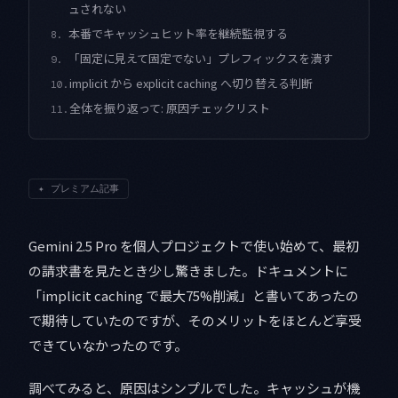
ュされない
本番でキャッシュヒット率を継続監視する
8.
「固定に見えて固定でない」プレフィックスを潰す
9.
implicit から explicit caching へ切り替える判断
10.
全体を振り返って: 原因チェックリスト
11.
✦
プレミアム記事
Gemini 2.5 Pro を個人プロジェクトで使い始めて、最初
の請求書を見たとき少し驚きました。ドキュメントに
「implicit caching で最大75%削減」と書いてあったの
で期待していたのですが、そのメリットをほとんど享受
できていなかったのです。
調べてみると、原因はシンプルでした。キャッシュが機