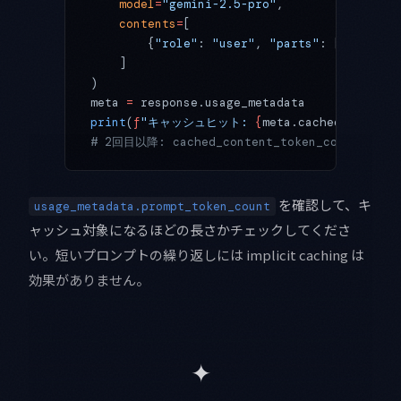
    model
=
"gemini-2.5-pro"
,
    contents
=
[
        {
"role"
: 
"user"
, 
"parts"
: [{
"text"
:
    ]
)
meta 
=
 response.usage_metadata
print
(
f
"キャッシュヒット: 
{
meta.cached_content
# 2回目以降: cached_content_token_count 
を確認して、キ
usage_metadata.prompt_token_count
ャッシュ対象になるほどの長さかチェックしてくださ
い。短いプロンプトの繰り返しには implicit caching は
効果がありません。
✦