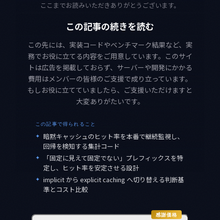
ここまでお読みいただきありがとうございます。
この記事の続きを読む
この先には、実装コードやベンチマーク結果など、実
務でお役に立てる内容をご用意しています。このサイ
トは広告を掲載しておらず、サーバーや開発にかかる
費用はメンバーの皆様のご支援で成り立っています。
もしお役に立てていましたら、ご支援いただけますと
大変ありがたいです。
この記事で得られること
✦
暗黙キャッシュのヒット率を本番で継続監視し、
回帰を検知する集計コード
✦
「固定に見えて固定でない」プレフィックスを特
定し、ヒット率を安定させる設計
✦
implicit から explicit caching へ切り替える判断基
準とコスト比較
感謝価格