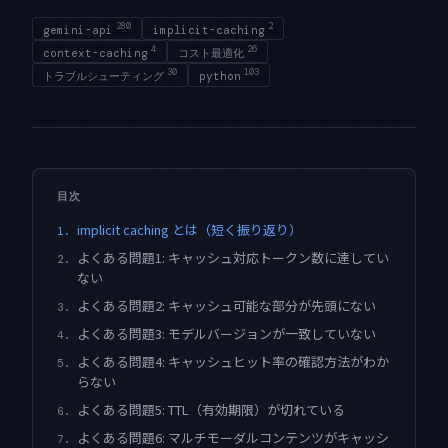
280
2
gemini-api
implicit-caching
4
26
context-caching
コスト最適化
30
103
トラブルシューティング
python
目次
implicit caching とは（短く振り返り）
1.
よくある問題1: キャッシュ対応トークン数に達してい
2.
ない
よくある問題2: キャッシュ可能な部分が先頭にない
3.
よくある問題3: モデルバージョンが一致していない
4.
よくある問題4: キャッシュヒット率の確認方法がわか
5.
らない
よくある問題5: TTL（有効期限）が切れている
6.
よくある問題6: マルチモーダルコンテンツがキャッシ
7.