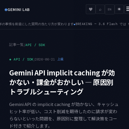
◉
♥
GEMINI LAB
⌕
☀
EN
変わります
BREAKING — 3.6 Flash では temperature・top-K・top-P
●
記事一覧
/
API / SDK
◈
API / SDK
/
2026-06-21
上級
Gemini API implicit caching が効
かない・課金がおかしい — 原因別
トラブルシューティング
Gemini API の implicit caching が効かない、キャッシュ
ヒット率が低い、コスト削減を期待したのに請求が変わ
らないといった問題を、原因別に整理して解決策をコー
ド付きで紹介します。