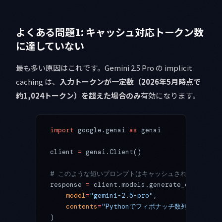
よくある問題1: キャッシュ対応トークン数
に達していない
最も多い原因はこれです。Gemini 2.5 Pro の implicit
caching は、
入力トークンが一定数（2026年5月時点で
約1,024トークン）を超えた場合のみ
有効になります。
import
 google.genai 
as
 genai
client 
=
 genai.Client()
# このような短いプロンプトはキャッシュされません
response 
=
 client.models.generate_content(
    model
=
"gemini-2.5-pro"
,
    contents
=
"Pythonでフィボナッチ数列を実装して
)