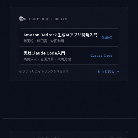
📚
RECOMMENDED BOOKS
Amazon Bedrock 生成AIアプリ開発入門
生成AI
御田稔・熊田寛・森田和明
実践Claude Code入門
Claude Code
西見公宏・吉田真吾・大嶋勇樹
※ アフィリエイトリンクを含みます
もっと見る →