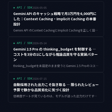
2026-05-05
◈
API / SDK
Gemini API のキャッシュ戦略で月3万円を6,000円に
した：Context Caching・Implicit Caching の本番
設計
Gemini API のContext CachingとImplicit Cachingを正しく設計することでAPI費用を80%削減した実践ガイド。キャッシュ選定の判断基準、動作確認済み実装コード、本番でのトラブルシュートまで体系的に解説します。
2026-05-14
◈
API / SDK
Gemini 2.5 Pro の thinking_budget を制御する —
コストを3分の1にしながら推論品質を守る実装パター
ン
thinking_budgetを未設定のまま使うとGemini 2.5 Proのコストが予想外に膨らみます。タスク別最適値・動的制御・モデルルーティング・本番監視・バッチ事前見積りまで、個人開発での実践知見をコード付きで解説します。
2026-07-15
◈
API / SDK
自動採用された出力こそ抜き取る — 限られたレビュー
予算で静かな品質劣化に気づく設計
信頼度ゲートが見ているのは、モデルが迷った出力だけです。静かな劣化は自動採用された側に沈みます。1日30分というレビュー予算を前提に、二項分布で検出日数を見積もり、層別抜き取りと累積監視で気づく速さを上げた設計と実測を共有します。