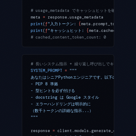
# usage_metadata でキャッシュヒットを確認
meta 
=
 response.usage_metadata
print
(
f
"入力トークン: 
{
meta.prompt_token_coun
print
(
f
"キャッシュヒット: 
{
meta.cached_content
# cached_content_token_count: 0
# 長いシステム指示 + 繰り返し呼び出しでキャッシュが
SYSTEM_PROMPT
 =
 """
あなたはシニアPythonエンジニアです。以下のコーディ
- PEP 8 準拠
- 型ヒントを必ず付ける
- docstring は Google スタイル
- エラーハンドリングは明示的に
（数千トークンの詳細な指示...）
"""
response 
=
 client.models.generate_content(