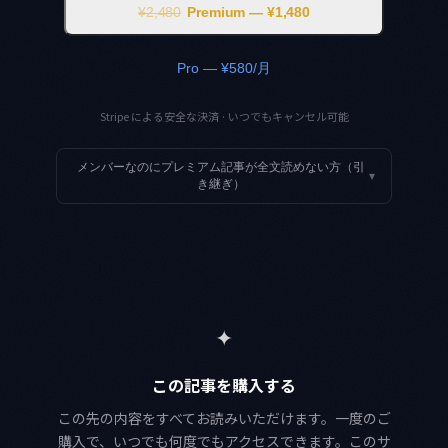
¥2,480
Premium — ¥1,480
Pro — ¥580/月
Stripe による安全な決済 · いつでもキャンセル可能
メンバーなのにプレミアム記事が全文読めない方（引
▾
き継ぎ）
✦
この記事を購入する
この先の内容をすべてお読みいただけます。一度のご
購入で、いつでも何度でもアクセスできます。このサ