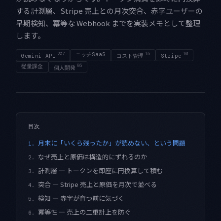
する計測層、Stripe 売上との月次突合、赤字ユーザーの
早期検知、冪等な Webhook までを実装メモとして整理
します。
207
ニッチSaaS
15
10
Gemini API
コスト管理
Stripe
従量課金
95
個人開発
目次
月末に「いくら残ったか」が読めない、という問題
1.
なぜ売上と原価は構造的にずれるのか
2.
計測層 — トークンを即座に円換算して積む
3.
突合 — Stripe 売上と原価を月次で並べる
4.
検知 — 赤字が育つ前に気づく
5.
冪等性 — 売上の二重計上を防ぐ
6.