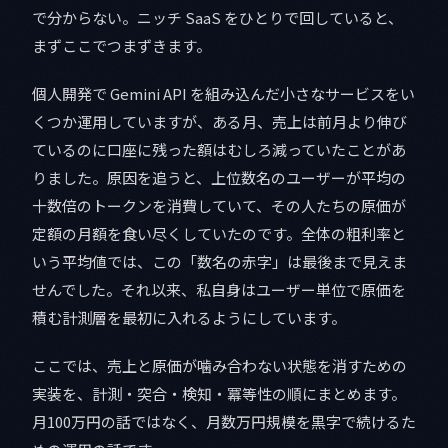
で分からない。ニッチ SaaS をひとりで回していると、
まずここでつまずきます。
個人開発で Gemini API を組み込んだ小さなサービスをい
くつか運用していますが、ある月、売上は前月より伸び
ているのに口座に残った額はむしろ減っていたことがあ
りました。原因を追うと、上位数名のユーザーが平均の
十数倍のトークンを消費していて、その人たちの原価が
定額の月額を食い尽くしていたのです。全体の粗利率と
いう平均値では、この「数名の赤字」は最後まで見えま
せんでした。それ以来、私自身はユーザー単位で原価を
積む計測層を最初に入れるようにしています。
ここでは、売上と原価が噛み合わない状態を消すための
実装を、計測・突合・検知・冪等性の順にまとめます。
月100万円の話ではなく、月数万円規模を黒字で続けるた