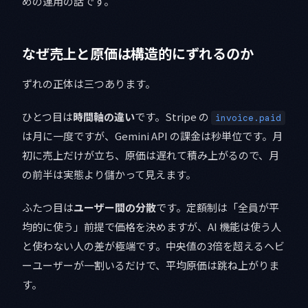
めの運用の話です。
なぜ売上と原価は構造的にずれるのか
ずれの正体は三つあります。
ひとつ目は
時間軸の違い
です。Stripe の
invoice.paid
は月に一度ですが、Gemini API の課金は秒単位です。月
初に売上だけが立ち、原価は遅れて積み上がるので、月
の前半は実態より儲かって見えます。
ふたつ目は
ユーザー間の分散
です。定額制は「全員が平
均的に使う」前提で価格を決めますが、AI 機能は使う人
と使わない人の差が極端です。中央値の3倍を超えるヘビ
ーユーザーが一割いるだけで、平均原価は跳ね上がりま
す。