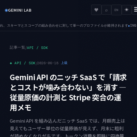
◉
♥
GEMINI LAB
⌕
☀
EN
せに対して単一のプロファイルが維持されます
INGEST — IngestEvents
●
記事一覧
/
API / SDK
◈
API / SDK
/
2026-06-18
上級
Gemini API のニッチ SaaS で「請求
とコストが噛み合わない」を消す —
従量原価の計測と Stripe 突合の運
用メモ
Gemini API を組み込んだニッチ SaaS では、月額売上は
見えてもユーザー単位の従量原価が見えず、月末に粗利
が読めなくなりがちです。トークン消費を即時に円換算