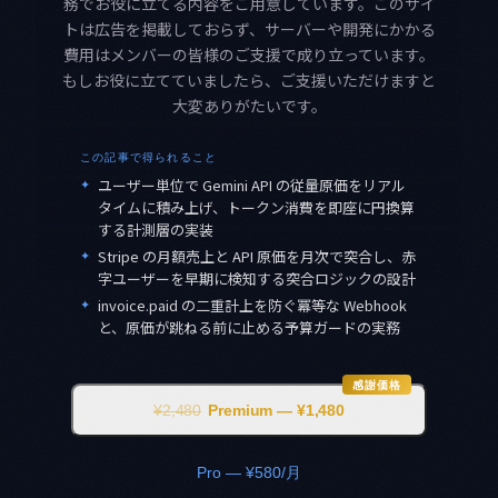
務でお役に立てる内容をご用意しています。このサイ
トは広告を掲載しておらず、サーバーや開発にかかる
費用はメンバーの皆様のご支援で成り立っています。
もしお役に立てていましたら、ご支援いただけますと
大変ありがたいです。
この記事で得られること
✦
ユーザー単位で Gemini API の従量原価をリアル
タイムに積み上げ、トークン消費を即座に円換算
する計測層の実装
✦
Stripe の月額売上と API 原価を月次で突合し、赤
字ユーザーを早期に検知する突合ロジックの設計
✦
invoice.paid の二重計上を防ぐ冪等な Webhook
と、原価が跳ねる前に止める予算ガードの実務
感謝価格
¥2,480
Premium — ¥1,480
Pro — ¥580/月