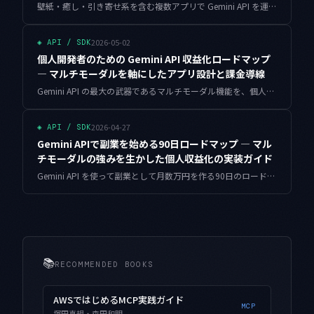
壁紙・癒し・引き寄せ系を含む複数アプリで Gemini API を運用していると、いつの間にかキーが散らばり、コスト按分が分からなくなります。中央管理層を一枚挟む設計を、12ヶ月運用で見えた落とし穴とともに整理しました。
2026-05-02
◈
API / SDK
個人開発者のための Gemini API 収益化ロードマップ
— マルチモーダルを軸にしたアプリ設計と課金導線
Gemini API の最大の武器であるマルチモーダル機能を、個人開発者がどう収益化に直結させるか。アプリ設計から課金導線、Stripe との連携、運用の現場知見までを完全な実装コードで解説します。
2026-04-27
◈
API / SDK
Gemini APIで副業を始める90日ロードマップ — マル
チモーダルの強みを生かした個人収益化の実装ガイド
Gemini API を使って副業として月数万円を作る90日のロードマップ。マルチモーダル対応・コンテキストキャッシング・Free Tier活用といったGeminiの強みを最大限活かしながら、個人事業者が無理なく続けられる収益化構造をフェーズ分けで解説します。
📚
RECOMMENDED BOOKS
AWSではじめるMCP実践ガイド
MCP
塚田真規・森田和明