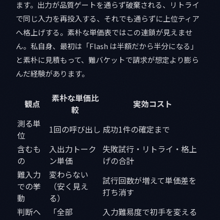
ます。出力が品質ゲートを通らず破棄される、リトライ
で同じ入力を再投入する、それでも通らずに上位ティア
へ格上げする。素朴な単価表ではこの連鎖が見えませ
ん。私自身、最初は「Flash は半額だから半分になる」
と素朴に見積もって、難バケットで請求が想定より膨ら
んだ経験があります。
素朴な単価比
観点
実効コスト
較
測る単
1回の呼び出し
成功1件の確定まで
位
含むも
入出力トーク
失敗試行・リトライ・格上
の
ン単価
げの合計
難入力
変わらない
試行回数が増えて単価差を
での挙
（安く見え
打ち消す
動
る）
判断へ
「全部
入力難易度で初手を変える