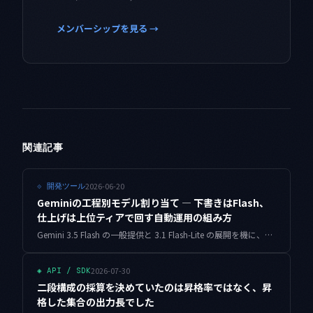
メンバーシップを見る →
関連記事
2026-06-20
⟐
開発ツール
Geminiの工程別モデル割り当て — 下書きはFlash、
仕上げは上位ティアで回す自動運用の組み方
Gemini 3.5 Flash の一般提供と 3.1 Flash-Lite の展開を機に、自動運用パイプラインの工程ごとにモデルを割り当て直した記録です。下書き・分類・仕上げの3段に分けるルーターの実装と、コストの見え方の変化、運用で決めた歯止めのルールを紹介します。
2026-07-30
◈
API / SDK
二段構成の採算を決めていたのは昇格率ではなく、昇
格した集合の出力長でした