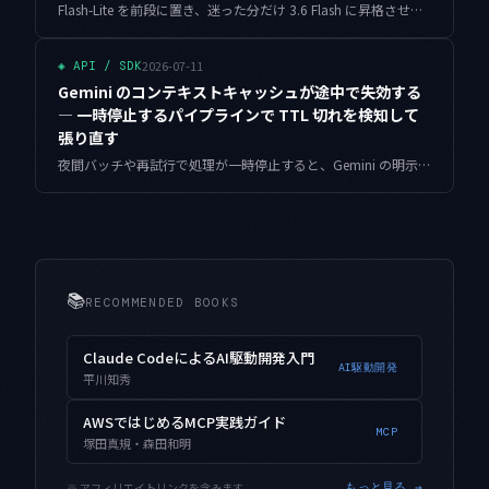
Flash-Lite を前段に置き、迷った分だけ 3.6 Flash に昇格させる二段構成。その採算を昇格率だけで見積もると外します。昇格した集合の出力長を式に入れて損益分岐点を解き直した記録です。
2026-07-11
◈
API / SDK
Gemini のコンテキストキャッシュが途中で失効する
— 一時停止するパイプラインで TTL 切れを検知して
張り直す
夜間バッチや再試行で処理が一時停止すると、Gemini の明示的コンテキストキャッシュは静かに TTL 切れを起こし、以降の呼び出しが全トークン課金へ戻ります。残り有効期限を握って張り直すか素通しするかを費用で決める、小さなリース設計をまとめました。
📚
RECOMMENDED BOOKS
Claude CodeによるAI駆動開発入門
AI駆動開発
平川知秀
AWSではじめるMCP実践ガイド
MCP
塚田真規・森田和明
※ アフィリエイトリンクを含みます
もっと見る →