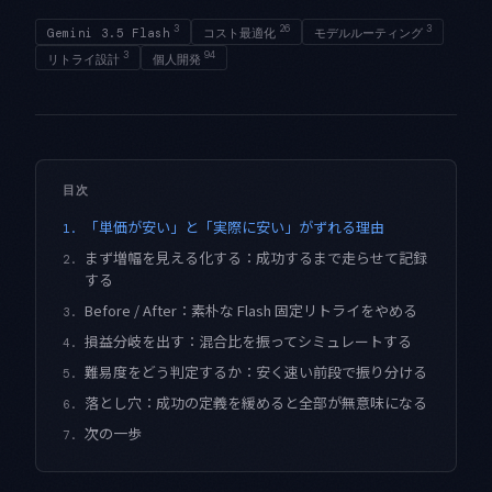
3
26
3
Gemini 3.5 Flash
コスト最適化
モデルルーティング
3
94
リトライ設計
個人開発
目次
「単価が安い」と「実際に安い」がずれる理由
1.
まず増幅を見える化する：成功するまで走らせて記録
2.
する
Before / After：素朴な Flash 固定リトライをやめる
3.
損益分岐を出す：混合比を振ってシミュレートする
4.
難易度をどう判定するか：安く速い前段で振り分ける
5.
落とし穴：成功の定義を緩めると全部が無意味になる
6.
次の一歩
7.