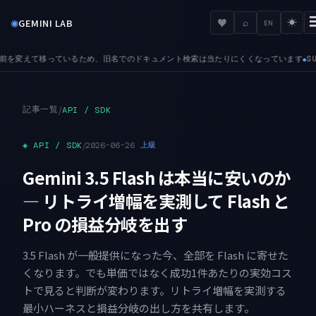
◉
♥
GEMINI LAB
⌕
☀
EN
キュメント検索は当たりにくくなっています
SUNSET — 8月は停止日が4つ並びます。17日に Ima
●
記事一覧
/
API / SDK
◈
API / SDK
/
2026-06-26
上級
Gemini 3.5 Flash は本当に安いのか
— リトライ増幅を実測して Flash と
Pro の損益分岐を出す
3.5 Flash が一般提供になった今、全部を Flash に寄せた
くなります。でも単価ではなく成功1件あたりの実効コス
トで見ると判断が変わります。リトライ増幅を実測する
最小ハーネスと損益分岐の出し方を共有します。