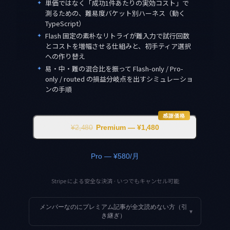
✦
単価ではなく「成功1件あたりの実効コスト」で
測るための、難易度バケット別ハーネス（動く
TypeScript）
✦
Flash 固定の素朴なリトライが難入力で試行回数
とコストを増幅させる仕組みと、初手ティア選択
への作り替え
✦
易・中・難の混合比を振って Flash-only / Pro-
only / routed の損益分岐点を出すシミュレーショ
ンの手順
感謝価格
¥2,480
Premium — ¥1,480
Pro — ¥580/月
Stripe による安全な決済 · いつでもキャンセル可能
メンバーなのにプレミアム記事が全文読めない方（引
▾
き継ぎ）