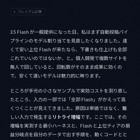
✦
プレミアム記事
3.5 Flash が一般提供になった日、私はまず自動投稿パイ
プラインのモデル割り当てを見直したくなりました。速
くて安い上位 Flash が来たなら、下書きも仕上げも全部
これでいいのではないか、と。個人開発で複数サイトを
無人で回していると、回転数がそのまま成果に効くの
で、安くて速いモデルは魅力的に映ります。
ところが手元の小さなサンプルで実効コストを測り直し
たところ、入力の一部では「全部 Flash」がかえって高
くつくことが見えてきました。原因は単価ではなく、難
しい入力で発生する
リトライ増幅
です。ここでは、その
増幅を実測する最小ハーネスと、Flash と上位ティアの損
益分岐点を自分のデータで出す手順を、動くコードとと