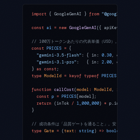
import
 { GoogleGenAI } 
from
 "@google/genai"
const
 ai
 =
 new
 GoogleGenAI
({ apiKey: proces
// 100万トークンあたりの代表単価（USD）。必ず最新
const
 PRICES
 =
 {
  "gemini-3.5-flash"
: { in: 
0.30
, out: 
2.50
  "gemini-3.1-pro"
:   { in: 
2.00
, out: 
12.0
} 
as
 const
;
type
 ModelId
 =
 keyof
 typeof
 PRICES
;
function
 callCost
(
model
:
 ModelId
, 
inTok
:
 nu
  const
 p
 =
 PRICES
[model];
  return
 (inTok 
/
 1_000_000
) 
*
 p.in 
+
 (outT
}
// 成功条件は「品質ゲートを通ること」。安く速い誤答
type
 Gate
 =
 (
text
:
 string
) 
=>
 boolean
;