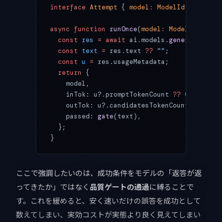
interface
 Attempt
 { 
model
:
 ModelId
; 
inTok
:
 
async
 function
 runOnce
(
model
:
 ModelId
, 
prom
  const
 res
 =
 await
 ai.models.
generateConte
  const
 text
 =
 res.text 
??
 ""
;
  const
 u
 =
 res.usageMetadata;
  return
 {
    model,
    inTok: u?.promptTokenCount 
??
 0
,
    outTok: u?.candidatesTokenCount 
??
 0
,
    passed: 
gate
(text),
  };
}
ここで強調したいのは、成功条件をモデルの「返答が返
ってきたか」ではなく
品質ゲートの通過
に縛ることで
す。これを緩めると、安く速いだけの誤答を成功として
数えてしまい、実効コストが実態より良く見えてしまい