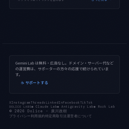
Gemini Lab は無料・広告なし。ドメイン・サーバー代など
の運営費は、サポーターの方々の応援で続けられていま
す。
☕ サポートする
X
Instagram
Threads
LinkedIn
Facebook
TikTok
◉
Claude Lab
◉
Antigravity Lab
◉
Rork Lab
DOLICE LABS
© 2026
Dolice
-
廣川政樹
プライバシー
利用規約
特定商取引法
運営者について