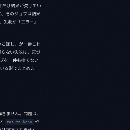
件だけ結果が欠けてい
て、そのジョブは結果
、失敗が「エラー」
りこぼし」が一番こわ
残らない失敗は、気づ
ジョブを一件も捨てない
ている形でまとめま
解きません。問題は、
ると
や
return None
敗は記録されません。