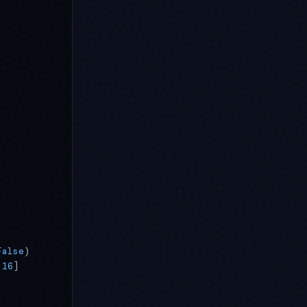
False
)
:
16
]