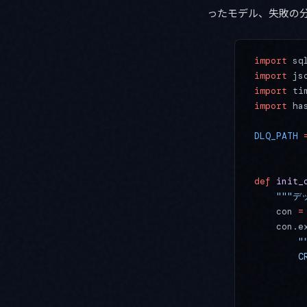
ったモデル、失敗の
import
 sq
import
 js
import
 ti
import
 ha
DLQ_PATH
 
def
 init_
    ""
    con 
=
    con.e
        "
        C
         
         
         