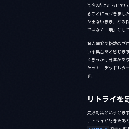
深夜2時に走らせてい
ることに気づきまし
が出ないまま、どの
ではなく「無」とし
個人開発で複数のブ
い不具合だと感じま
くきっかけ自体がありま
ための、デッドレター
す。
リトライを
失敗対策というとま
リトライが尽きたあ
で先へ進