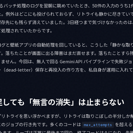
るバッチ処理のログを翌朝に眺めていたとき、50件の入力のうち1
た。例外はどこにも投げられておらず、リトライも静かに尽きてい
保存先にも残らず消えていました。3日経つまで気づけなかったのは
て処理されていたからです。
ログと壁紙アプリの自動処理を回していると、こうした「静かな取
す。落ちたことが画面に出る障害はまだ直せます。落ちたことすら
せん。今回は、無人で回る Gemini API パイプラインで失敗
（dead-letter）保存と再投入の作り方を、私自身が運用に入れ
足しても「無言の消失」は止まらない
ずリトライを思い浮かべますが、リトライは取りこぼしの半分しか
とのジョブの行き先です。多くのコードは
を超え
max_attempts
みます。ループは正常に最後まで回り、終了コードは 0 になり、失