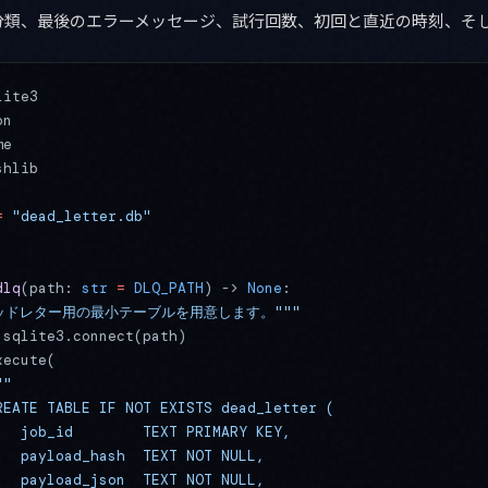
分類、最後のエラーメッセージ、試行回数、初回と直近の時刻、そ
lite3
on
me
shlib
=
 "dead_letter.db"
dlq
(path: 
str
 =
 DLQ_PATH
) -> 
None
:
"デッドレター用の最小テーブルを用意します。"""
 sqlite3.connect(path)
xecute(
""
REATE TABLE IF NOT EXISTS dead_letter (
   job_id        TEXT PRIMARY KEY,
   payload_hash  TEXT NOT NULL,
   payload_json  TEXT NOT NULL,