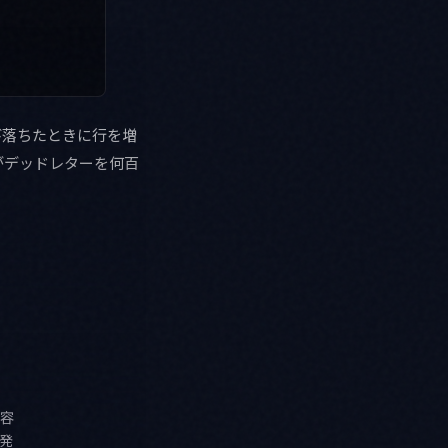
び落ちたときに行を増
がデッドレターを何百
容
発