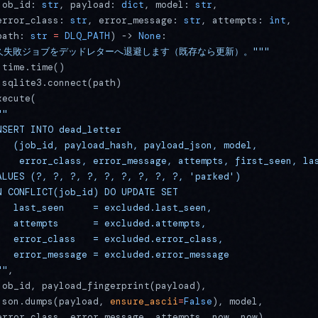
job_id: 
str
, payload: 
dict
, model: 
str
,
error_class: 
str
, error_message: 
str
, attempts: 
int
,
path: 
str
 =
 DLQ_PATH
) -> 
None
:
"恒久失敗ジョブをデッドレターへ退避します（既存なら更新）。"""
 time.time()
 sqlite3.connect(path)
xecute(
""
NSERT INTO dead_letter
   (job_id, payload_hash, payload_json, model,
    error_class, error_message, attempts, first_seen, la
ALUES (?, ?, ?, ?, ?, ?, ?, ?, ?, 'parked')
N CONFLICT(job_id) DO UPDATE SET
   last_seen     = excluded.last_seen,
   attempts      = excluded.attempts,
   error_class   = excluded.error_class,
   error_message = excluded.error_message
""
,
job_id, payload_fingerprint(payload),
json.dumps(payload, 
ensure_ascii
=
False
), model,
error_class, error_message, attempts, now, now),