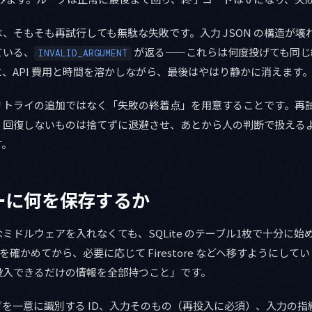
、そもそも再試行しても無駄な失敗です。入力 JSON の構造が壊
ている、
が返る——これらは何度投げても同じ
INVALID_ARGUMENT
、API 費用と時間を溶かしながら、最後はやはり静かに消えます
リトライの追加ではなく「失敗の終着点」を用意することです。再
、回復しないものは捨てずに退避させ、あとから人の判断で扱える
す。
ーに何を保存するか
ミドルウェアを入れなくても、SQLite のテーブル1枚で十分に始
で運用を確かめてから、必要に応じて Firestore などへ移すようにし
投入できるだけの情報を全部持つこと」です。
を一意に識別する ID、入力そのもの（再投入に必須）、入力の指