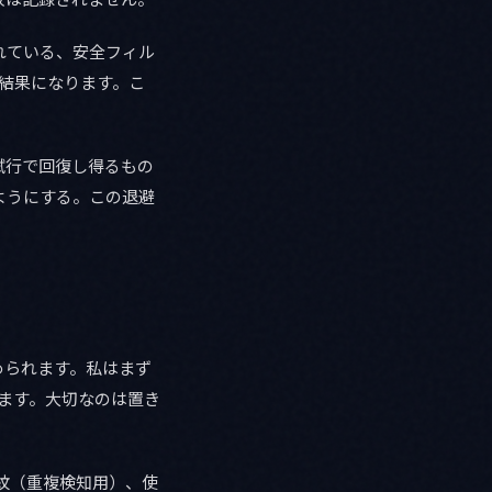
れている、安全フィル
結果になります。こ
。
試行で回復し得るもの
ようにする。この退避
められます。私はまず
ています。大切なのは置き
紋（重複検知用）、使