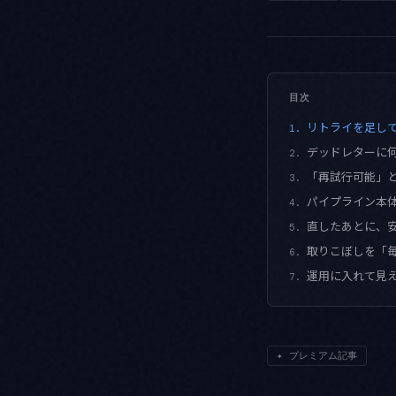
目次
リトライを足し
1.
デッドレターに
2.
「再試行可能」
3.
パイプライン本
4.
直したあとに、
5.
取りこぼしを「
6.
運用に入れて見
7.
✦
プレミアム記事