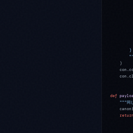
         
         
         
         
         
         
         
        )
        "
    )
    con.c
    con.c
def
 paylo
    ""
    canon
    retur