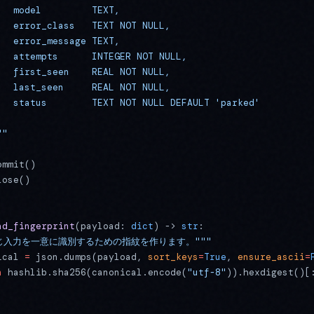
   model         TEXT,
   error_class   TEXT NOT NULL,
   error_message TEXT,
   attempts      INTEGER NOT NULL,
   first_seen    REAL NOT NULL,
   last_seen     REAL NOT NULL,
   status        TEXT NOT NULL DEFAULT 'parked'
""
ommit()
lose()
ad_fingerprint
(payload: 
dict
) -> 
str
:
"同じ入力を一意に識別するための指紋を作ります。"""
ical 
=
 json.dumps(payload, 
sort_keys
=
True
, 
ensure_ascii
=
n
 hashlib.sha256(canonical.encode(
"utf-8"
)).hexdigest()[