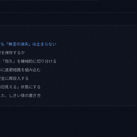
ても「無言の消失」は止まらない
何を保存するか
と「恒久」を機械的に切り分ける
体に退避経路を組み込む
安全に再投入する
毎日見える」状態にする
えた、しきい値の置き方