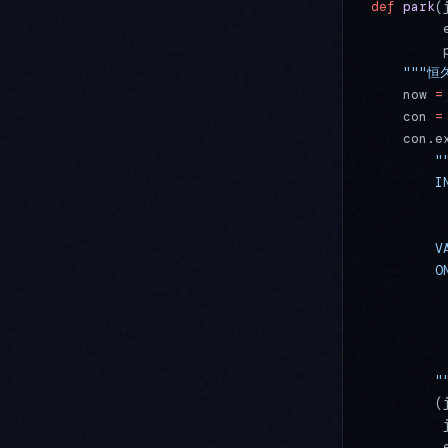
def
 park
(
         
         
    ""
    now 
=
    con 
=
    con.e
        "
        I
         
         
        V
        O
         
         
         
         
        "
        (
         
         