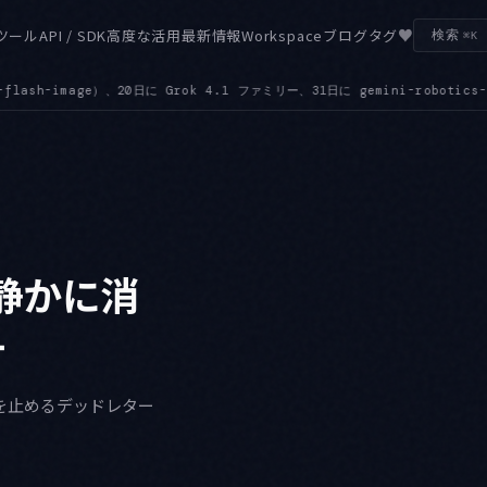
♥
ツール
API / SDK
高度な活用
最新情報
Workspace
ブログ
タグ
検索
⌘K
gemini-robotics-er-1.6-preview です
SAMPLING — temper
●
、静かに消
計
しを止めるデッドレター
。