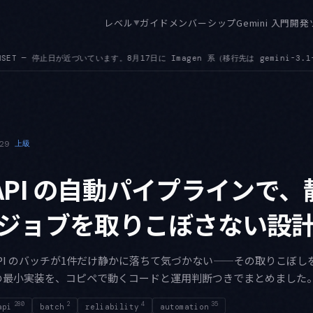
レベル
ガイド
メンバーシップ
Gemini 入門
開発
▼
行先は gemini-3.1-flash-image）、20日に Grok 4.1 ファミリー、31日に 
29
上級
i API の自動パイプラインで
ジョブを取りこぼさない設
i API のバッチが1件だけ静かに落ちて気づかない——その取りこぼ
の最小実装を、コピペで動くコードと運用判断つきでまとめました
280
2
4
35
api
batch
reliability
automation