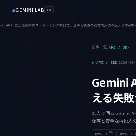
GEMINI LAB
◉
EN
と映像の双方向入力を扱えます
SUNSET — 停止日が近づいています。8月17日に Imagen 系（移
●
記事一覧
/
API / SDK
◈
API / SDK
/
2026-06-
Gemin
える失敗
無人で回る Gemin
保存と安全な再投入
102
gemini
gemini-