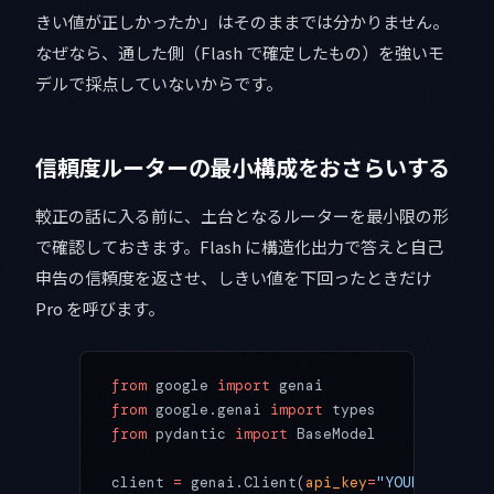
きい値が正しかったか」はそのままでは分かりません。
なぜなら、通した側（Flash で確定したもの）を強いモ
デルで採点していないからです。
信頼度ルーターの最小構成をおさらいする
較正の話に入る前に、土台となるルーターを最小限の形
で確認しておきます。Flash に構造化出力で答えと自己
申告の信頼度を返させ、しきい値を下回ったときだけ
Pro を呼びます。
from
 google 
import
 genai
from
 google.genai 
import
 types
from
 pydantic 
import
 BaseModel
client 
=
 genai.Client(
api_key
=
"YOUR_GEMINI_