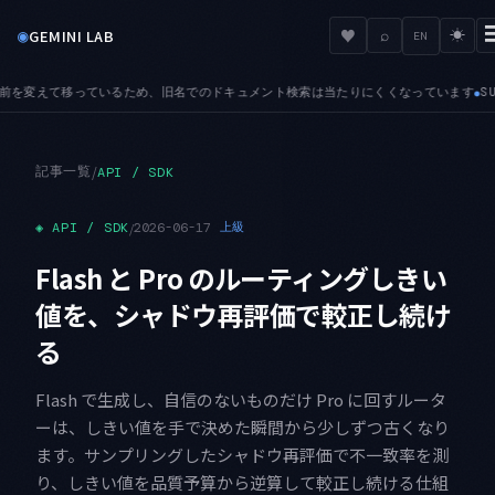
◉
♥
GEMINI LAB
⌕
☀
EN
キュメント検索は当たりにくくなっています
SUNSET — 8月は停止日が4つ並びます。17日に Ima
●
記事一覧
/
API / SDK
◈
API / SDK
/
2026-06-17
上級
Flash と Pro のルーティングしきい
値を、シャドウ再評価で較正し続け
る
Flash で生成し、自信のないものだけ Pro に回すルータ
ーは、しきい値を手で決めた瞬間から少しずつ古くなり
ます。サンプリングしたシャドウ再評価で不一致率を測
り、しきい値を品質予算から逆算して較正し続ける仕組