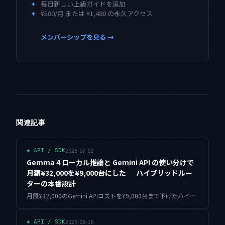
✦
毎日新しい上級ガイドを追加
✦
¥580/月 または ¥1,480 の永久アクセス
メンバーシップを見る →
関連記事
2026-07-02
◈
API / SDK
Gemma 4 ローカル推論と Gemini API の使い分けで
月額¥32,000を¥9,000台にした — ハイブリッドルー
ターの本番設計
月額¥32,000のGemini APIコストを¥9,000台まで下げたハイブリッド推論構成の記録です。ルーティング設計・Python実装・本番の落とし穴に加え、2026年7月のGemma 4 API提供開始を踏まえた構成見直しの指針もまとめました。
2026-06-16
◈
API / SDK