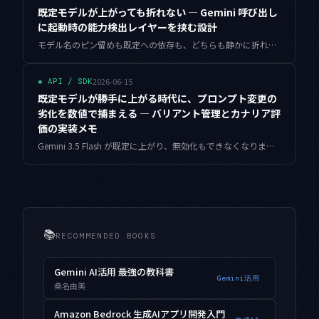
既定モデルが上がっても折れない — Gemini 呼び出し
に起動時の能力検出レイヤーを挟む設計
モデル名のピン留めも既定への依存も、どちらも静かに折れます。いま実際に届いているモデルが何をできるのかを起動時に確かめ、その結果でリクエストを組み立て直す能力検出レイヤーの設計と、コピペで動く Python を残します。
2026-06-15
◈
API / SDK
既定モデルが勝手に上がる時代に、プロンプト変更の
劣化を数値で捕まえる — バリアント管理とカナリア評
価の実装メモ
Gemini 3.5 Flash が既定に上がり、無効化もできなくなりました。プロンプトを触っていないのに応答が変わる前提で、バリアントを束ねて管理し、カナリアと LLM-as-judge で劣化を数値として捕まえる仕組みを、動くコードで組み立てます。
📚
RECOMMENDED BOOKS
Gemini AI活用 最強の教科書
Gemini活用
桑名由美
Amazon Bedrock 生成AIアプリ開発入門