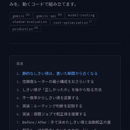
みを、動くコードで組み立てます。
102
280
model-routing
gemini
gemini-api
shadow-evaluation
22
cost-optimization
105
production
目次
静的なしきい値は、置いた瞬間から古くなる
1.
信頼度ルーターの最小構成をおさらいする
2.
しきい値が「正しかったか」を後から知る方法
3.
不一致率からしきい値を逆算する
4.
実装：ルーティング判断を記録する
5.
実装：夜間ジョブで較正値を提案する
6.
Before / After：手で決めたしきい値と自動較正の差
7.