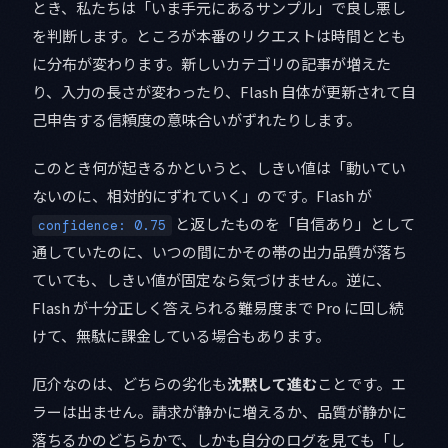
とき、私たちは「いま手元にあるサンプル」で良し悪し
を判断します。ところが本番のリクエストは時間ととも
に分布が変わります。新しいカテゴリの記事が増えた
り、入力の長さが変わったり、Flash 自体が更新されて自
己申告する信頼度の意味合いがずれたりします。
このとき何が起きるかというと、しきい値は「動いてい
ないのに、相対的にずれていく」のです。Flash が
と返したものを「自信あり」として
confidence: 0.75
通していたのに、いつの間にかその帯の出力品質が落ち
ていても、しきい値が固定なら気づけません。逆に、
Flash が十分正しく答えられる難易度まで Pro に回し続
けて、無駄に課金している場合もあります。
厄介なのは、どちらの劣化も
沈黙して進む
ことです。エ
ラーは出ません。請求が静かに増えるか、品質が静かに
落ちるかのどちらかで、しかも自分のログを見ても「し