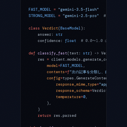
FAST_MODEL
 =
 "gemini-3.5-flash"
STRONG_MODEL
 =
 "gemini-2.5-pro"
  # 3.5 P
class
 Verdict
(
BaseModel
):
    answer: 
str
    confidence: 
float
  # 0.0〜1.0 の自己申告
def
 classify_fast
(text: 
str
) -> Verdict:
    res 
=
 client.models.generate_content(
        model
=
FAST_MODEL
,
        contents
=
f
"次の記事を分類し、自信度を0〜
        config
=
types.GenerateContentConfig(
            response_mime_type
=
"application
            response_schema
=
Verdict,
            temperature
=
0
,
        ),
    )
    return
 res.parsed