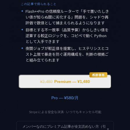
この記事で得られること
✦
Flash↔Pro の信頼度ルーターで「手で置いたしき
い値が知らぬ間に劣化する」問題を、シャドウ再
評価で数値として捕まえられるようになります
✦
目標とする不一致率（品質予算）からしきい値を
逆算する較正ロジックを、コピペで動く Python
として入手できます
✦
夜間ジョブが較正値を提案し、ヒステリシスとコ
スト上限で暴走を防ぐ運用構成を、判断の根拠ご
と組み立てられます
感謝価格
¥2,480
Premium — ¥1,480
Pro — ¥580/月
Stripe による安全な決済 · いつでもキャンセル可能
メンバーなのにプレミアム記事が全文読めない方（引
▾