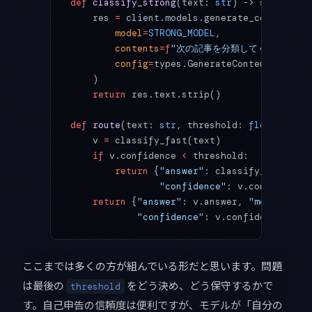
def
 classify_strong
(text: 
str
) -> 
str
:
    res 
=
 client.models.generate_content(
        model
=
STRONG_MODEL
,
        contents
=
f
"次の記事を分類してください。
\
        config
=
types.GenerateContentConfig(
    )
    return
 res.text.strip()
def
 route
(text: 
str
, threshold: 
float
) -> 
d
    v 
=
 classify_fast(text)
    if
 v.confidence 
<
 threshold:
        return
 {
"answer"
: classify_strong(t
                "confidence"
: v.confidence,
    return
 {
"answer"
: v.answer, 
"model"
: 
FA
            "confidence"
: v.confidence, 
"es
ここまでは多くの方が組んでいる形だと思います。問題
は最後の
をどう決め、どう保守するかで
threshold
す。自己申告の信頼度は便利ですが、モデルが「自分の