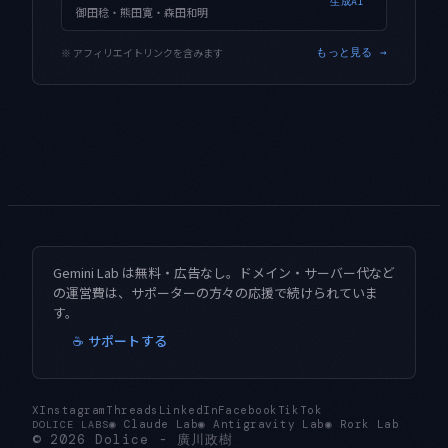
生成AI
御田稔・熊田寛・森田和明
※ アフィリエイトリンクを含みます
もっと見る →
Gemini Lab は無料・広告なし。ドメイン・サーバー代など
の運営費は、サポーターの方々の応援で続けられていま
す。
☕ サポートする
X
Instagram
Threads
LinkedIn
Facebook
TikTok
◉
Claude Lab
◉
Antigravity Lab
◉
Rork Lab
DOLICE LABS
© 2026
Dolice
-
廣川政樹