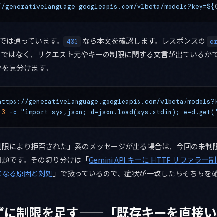
//generativelanguage.googleapis.com/v1beta/models?key=${
では通っています。
なら本文を確認します。レスポンスの
403
e
t valid」ではなく、リクエスト元やキーの制限に関する文言が出ている
かを見分けます。
https://generativelanguage.googleapis.com/v1beta/models?
n3
 -c
 "import sys,json; d=json.load(sys.stdin); e=d.get(
制限により拒否された」系のメッセージが出る場合は、今回の未制
問題です。その切り分けは「
Gemini API キーに HTTP リファ
ーになる原因と対処
」で扱っているので、症状が一致したらそちらを
ずに制限を足す——「既存キーを直接い