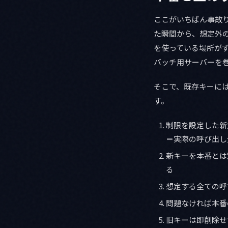
ここがいちばん事故
た瞬間から、想定外
を使っている場所が
バッチ用サーバーを
そこで、既存キーに
す。
制限を設定した新規キ
＝実際の呼び出し
新キーを本番とは
る
想定する全ての呼
問題なければ本番
旧キーは即削除せ