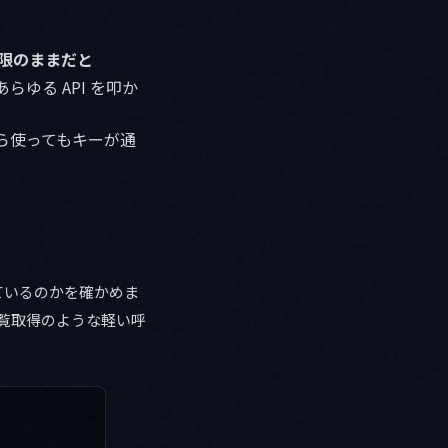
限のままだと
らゆる API を叩か
ら使ってもキーが通
ているのかを確かめま
覧取得のような軽い呼