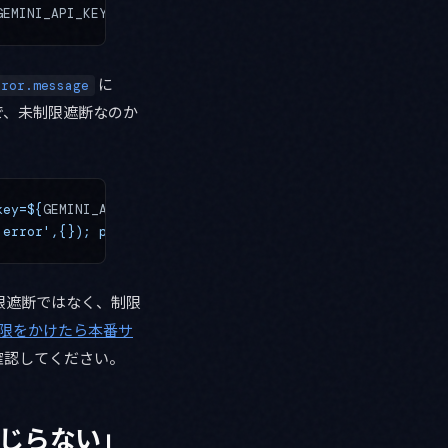
GEMINI_API_KEY
}"
に
rror.message
かで、未制限遮断なのか
key=${
GEMINI_API_KEY
}"
 \
'error',{}); print(e.get('status'), '|', e.get('message'
限遮断ではなく、制限
ラー制限をかけたら本番サ
確認してください。
じらない」