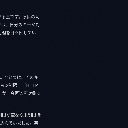
いる点です。原因の切
では、自分のキーが対
処理を日々回してい
きます。ひとつは、そのキ
ション制限」（HTTP
キーが、今回遮断対象に
ョン制限が空なら未制限扱
い込んでいました。実