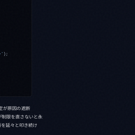
}`
);
定が原因の遮断
が制限を直さないと永
断を延々と叩き続け