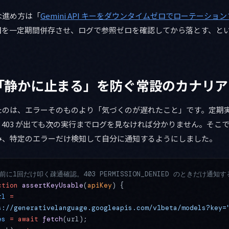
な進め方は「
Gemini API キーをダウンタイムゼロでローテーシ
旧を一定期間併存させ、ログで参照ゼロを確認してから落とす、と
「静かに止まる」を防ぐ常設のカナリア
たのは、エラーそのものより「気づくのが遅れたこと」です。定期
403 が出ても次の実行までログを見なければ分かりません。そこ
み、特定のエラーだけ検知して自分に通知するようにしました。
前に1回だけ叩く疎通確認。403 PERMISSION_DENIED のときだけ通知す
ction
 assertKeyUsable
(
apiKey
) {
rl
 =
s://generativelanguage.googleapis.com/v1beta/models?key=
es
 =
 await
 fetch
(url);