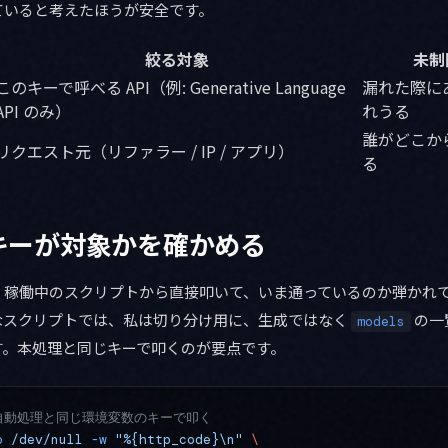
ていると考えたほうが安全です。
絞る対象
未制
このキーで呼べる API（例: Generative Language
漏れた際にあ
API のみ）
れうる
誰がどこか
リクエスト元（リファラー / IP / アプリ）
る
キーが対象かを確かめる
、稼働中のスクリプトから直接叩いて、いま通っているのか弾かれ
なスクリプトでは、私は切り分け用に、生成ではなく
の一
models
す。本処理と同じキーで叩くのが要点です。
自動処理と同じ環境変数のキーで叩く
o
 /dev/null
 -w
 "%{http_code}\n"
 \