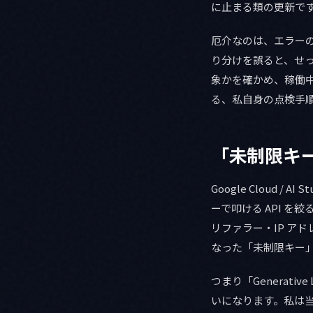
に止まる類の更新で
厄介なのは、エラー
り分けを誤ると、せ
象かを確かめ、稼働
る、私自身の点検手
「未制限キ
Google Cloud 
ーで叩ける API を
リファラー・IP アド
なった「未制限キー
つまり「Generati
いになります。私は当