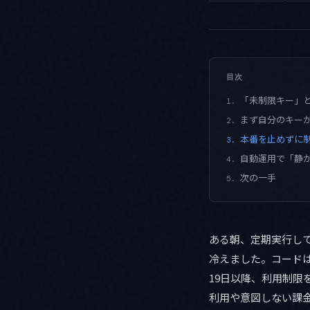
目次
「未制限キー」
1.
まず自分のキー
2.
本番を止めずに
3.
自動運用で「静
4.
次の一手
5.
ある朝、定期実行し
冷えました。コードは一
19日以降、利用制
利用や意図しない課