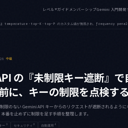
レベル
ガイド
メンバーシップ
Gemini 入門
開発
▼
、frequency penalty と presence penalty の指定は API エラーになりま
28
中級
i API の『未制限キー遮断』
前に、キーの制限を点検す
降、制限のない Gemini API キーからのリクエストが遮断されるよ
、本番を止めずに制限を足す手順を整理します。
3
8
4
Iキー
セキュリティ
自動運用