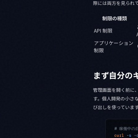
際には両方を見られ
制限の種類
API 制限
アプリケーション
制限
まず自分の
管理画面を開く前に
す。個人開発の小さ
び出しを使っていま
# 稼働中の
curl
 -s
 -