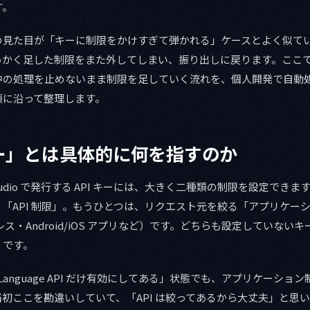
す。
の見た目が「キーに制限をかけすぎて弾かれる」ケースとよく似て
っかく足した制限をまた外してしまい、振り出しに戻ります。ここ
中の処理を止めないまま制限を足していく流れを、個人開発で自動
順に沿って整理します。
ー」とは具体的に何を指すのか
/ AI Studio で発行する API キーには、大きく二種類の制限を設定で
絞る「API 制限」。もうひとつは、リクエスト元を絞る「アプリケー
レス・Android/iOS アプリなど）です。どちらも設定していない
」です。
ve Language API だけ有効にしてある」状態でも、アプリケーシ
初ここを勘違いしていて、「API は絞ってあるから大丈夫」と思