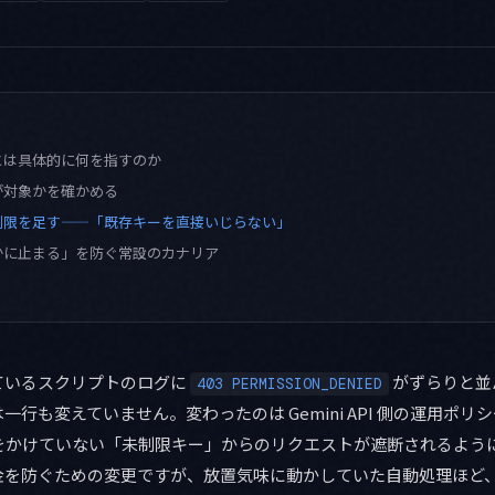
とは具体的に何を指すのか
が対象かを確かめる
制限を足す——「既存キーを直接いじらない」
かに止まる」を防ぐ常設のカナリア
ているスクリプトのログに
がずらりと並
403 PERMISSION_DENIED
行も変えていません。変わったのは Gemini API 側の運用ポリシ
限をかけていない「未制限キー」からのリクエストが遮断されるよう
金を防ぐための変更ですが、放置気味に動かしていた自動処理ほど