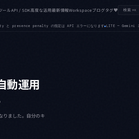
♥
ツール
API / SDK
高度な活用
最新情報
Workspace
ブログ
タグ
検索
⌘K
す
LITE — Gemini 3.5 Flash-Lite が GA になりました。低レイテ
●
で自動運用
る
うになりました。自分のキ