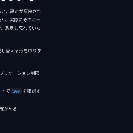
ると、設定が反映され
元と、実際にそのキー
で、想定し忘れていた
差し替える形を取りま
み、アプリケーション制限
プトで
を確認す
200
確かめる