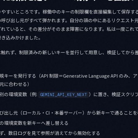
りやすいところです。稼働中のキーの制限欄を直接編集して保存す
の呼び出し元がすべて弾かれます。自分の頭の中にあるリクエスト
ずれていると、その差分がそのまま障害になります。私は一度これ
巻き込みかけました。
は触れず、制限済みの新しいキーを並行して用意し、検証してから
ーを発行する（API 制限＝Generative Language API の
元に合わせる）
別の環境変数（例:
）に置き、検証スクリ
GEMINI_API_KEY_NEXT
び出し元（ローカル・CI・本番サーバー）から新キーで通ることを
の環境変数を新キーへ差し替える
ず、数日ログを見て参照が消えてから無効化する