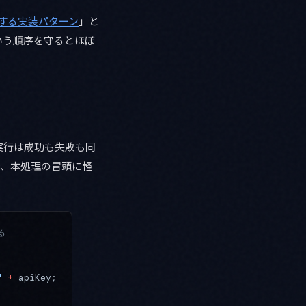
ョンする実装パターン
」と
いう順序を守るとほぼ
実行は成功も失敗も同
で、本処理の冒頭に軽
る
"
 +
 apiKey;