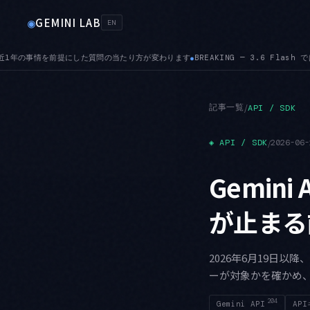
GEMINI LAB
◉
EN
ING — 3.6 Flash では temperature・top-K・top-P のカスタム値が無視され
記事一覧
/
API / SDK
◈
API / SDK
/
2026-06-
Gemin
が止まる
2026年6月19日以
ーが対象かを確かめ
204
Gemini API
AP