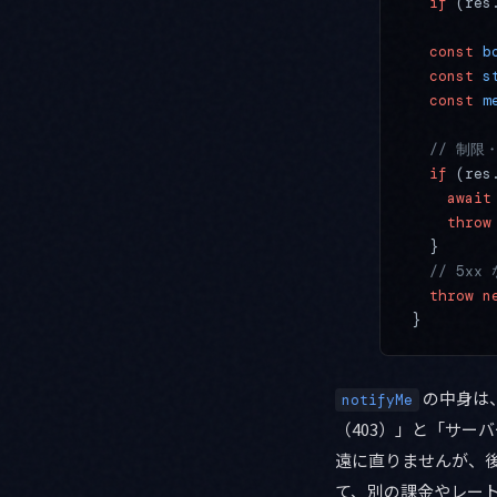
  if
 (res
  const
 b
  const
 s
  const
 m
  // 制
  if
 (res
    await
    throw
  }
  // 5
  throw
 n
}
の中身は
notifyMe
（403）」と「サー
遠に直りませんが、
て、別の課金やレー