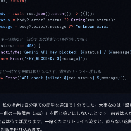
.ok) 
return
;
ody
 =
 await
 res.
json
().
catch
(() 
=>
 ({}));
tatus
 =
 body?.error?.status 
??
 String
(res.status);
essage
 =
 body?.error?.message 
??
 "unknown error"
;
限・キー無効など、設定起因の遮断だけを区別して扱う
.status 
===
 403
) {
 notifyMe
(
`Gemini API key blocked: ${
status
} / ${
message
 new
 Error
(
`KEY_BLOCKED: ${
message
}`
);
xx など一時的な失敗は握りつぶさず、通常のリトライへ委ねる
ew
 Error
(
`API check failed: ${
res
.
status
} ${
message
}`
);
、私の場合は自分宛ての簡単な通知で十分でした。大事なのは「設
バー側の一時障害（5xx）」を同じ扱いにしないことです。前者は人
後者は待てば戻ります。一緒くたにリトライへ流すと、直らない遮
ト制限を呼び込みます。