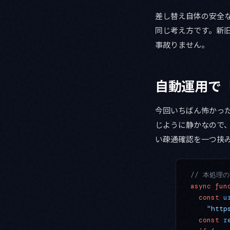
差し替え自体の安全
同じ考え方です。新
事故りません。
自動運用で
今回いちばん怖かっ
じように静かなので、
い疎通確認を一つ挟
// 本処理の
async
 fun
  const
 u
    "http
  const
 r