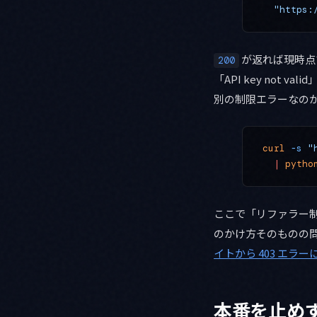
  "https:
が返れば現時点
200
「API key no
別の制限エラーなの
curl
 -s
 "
  |
 pytho
ここで「リファラー
のかけ方そのものの
イトから 403 エラ
本番を止め