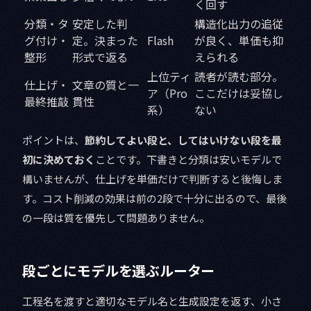
く回す
分類・タ
安定した判
構造化出力の追従
グ付け・
定。決まった
Flash
が良く、単価も抑
整形
形式で返る
えられる
上位ティ
読者が読む部分。
仕上げ・
文章の質と一
ア（Pro
ここだけは妥協し
最終推敲
貫性
系）
ない
ポイントは、
節約してよい段と、してはいけない段を最
初に決めておく
ことです。下書きと分類は安いモデルで
構いませんが、仕上げを単価だけで判断すると後悔しま
す。コスト削減の効果は前の2段で十分に出るので、最後
の一段は質を優先して問題ありません。
段ごとにモデルを選ぶルーター
工程名を渡すと適切なモデル名と生成設定を返す、小さ