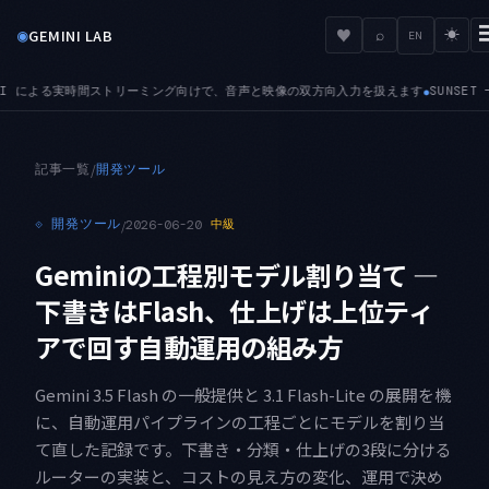
◉
♥
GEMINI LAB
⌕
☀
EN
声と映像の双方向入力を扱えます
SUNSET — 停止日が近づいています。8月17日に Imagen 系（
●
記事一覧
/
開発ツール
⟐
開発ツール
/
2026-06-20
中級
Geminiの工程別モデル割り当て —
下書きはFlash、仕上げは上位ティ
アで回す自動運用の組み方
Gemini 3.5 Flash の一般提供と 3.1 Flash-Lite の展開を機
に、自動運用パイプラインの工程ごとにモデルを割り当
て直した記録です。下書き・分類・仕上げの3段に分ける
ルーターの実装と、コストの見え方の変化、運用で決め