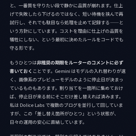
と、一番質を守りたい段で静かに品質が崩れます。仕上
げで失敗したら下げるのではなく、短い待機を挟んで再
試行し、それでも駄目なら処理を止めて記録する——と
いう方針にしています。コストを理由に仕上げの品質を
犠牲にしない、という最初に決めたルールをコードでも
守る形です。
もうひとつは
非推奨の期限をルーターのコメントに必ず
書いておく
ことです。Gemini はモデルの入れ替わりが速
く、画像系のプレビューモデルのように停止日が決まっ
ているものもあります。割り当てを一箇所に集めておけ
ば、停止日が来る前にそこだけ差し替えれば済みます。
私は Dolice Labs で複数のブログを並行して回していま
すが、この「差し替え箇所がひとつ」という状態が、
日々の運用の安心に直結しています。