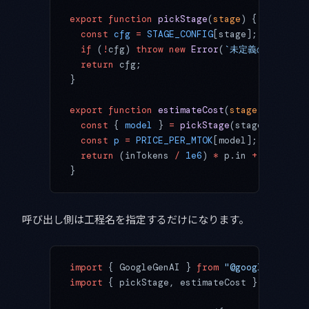
export
 function
 pickStage
(
stage
) {
  const
 cfg
 =
 STAGE_CONFIG
[stage];
  if
 (
!
cfg) 
throw
 new
 Error
(
`未定義の工程です: 
  return
 cfg;
}
export
 function
 estimateCost
(
stage
, 
inToken
  const
 { 
model
 } 
=
 pickStage
(stage);
  const
 p
 =
 PRICE_PER_MTOK
[model];
  return
 (inTokens 
/
 1e6
) 
*
 p.in 
+
 (outToke
}
呼び出し側は工程名を指定するだけになります。
import
 { GoogleGenAI } 
from
 "@google/genai"
import
 { pickStage, estimateCost } 
from
 "./