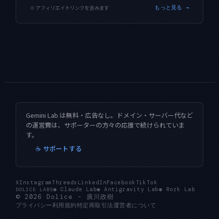
※ アフィリエイトリンクを含みます
もっと見る →
Gemini Lab は無料・広告なし。ドメイン・サーバー代など
の運営費は、サポーターの方々の応援で続けられていま
す。
☕ サポートする
X
Instagram
Threads
LinkedIn
Facebook
TikTok
◉
Claude Lab
◉
Antigravity Lab
◉
Rork Lab
DOLICE LABS
© 2026
Dolice
-
廣川政樹
プライバシー
利用規約
特定商取引法
運営者について