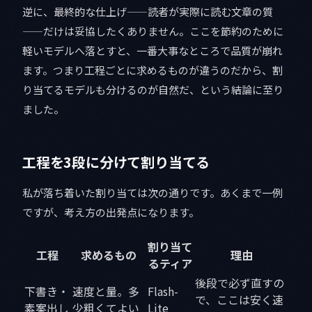
逆に、最終的な仕上げ——読者が実際に読む文章の質
——だけは妥協したくありません。ここを節約のために
軽いモデルへ落とすと、一番大事なところで品質が崩れ
ます。つまり工程ごとに求めるものが違うのだから、割
り当てるモデルも分けるのが自然だ、という結論に至り
ました。
工程を3段に分けて割り当てる
私が落ち着いた割り当ては次の通りです。あくまで一例
ですが、考え方の出発点になります。
割り当て
工程
求めるもの
理由
るティア
後段で必ず直すの
下書き・
速度と量。多
Flash-
で、ここは安く速
素案出し
少粗くてよい
Lite