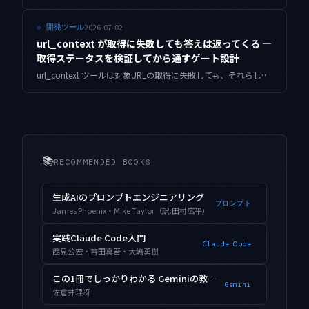
2026-07-02
⟐
開発ツール
url_context が取得に失敗しても答えは返ってくる —
取得ステータスを検証してから通すゲート設計
url_context ツールは対象URLの取得に失敗しても、それらしい回答を返します。url_context_metadata の取得ステータスを読み、根拠URLが実際に読めた時だけ答えを確定する検証ゲートと、失敗時のフォールバックを実装します。
📚
RECOMMENDED BOOKS
生成AIのプロンプトエンジニアリング
プロンプト
James Phoenix・Mike Taylor（訳:田村広平）
実践Claude Code入門
Claude Code
西見公宏・吉田真吾・大嶋勇樹
この1冊でしっかりわかる Geminiの教科書
Gemini
佐倉井理冴