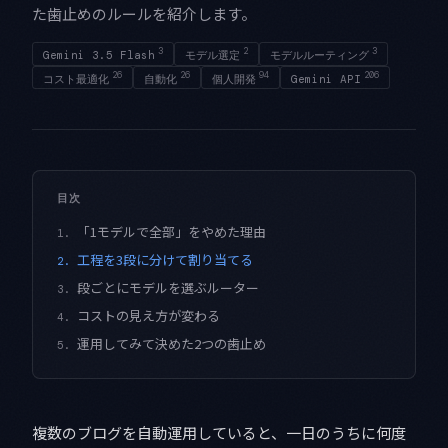
た歯止めのルールを紹介します。
3
2
3
Gemini 3.5 Flash
モデル選定
モデルルーティング
26
26
94
206
コスト最適化
自動化
個人開発
Gemini API
目次
「1モデルで全部」をやめた理由
1.
工程を3段に分けて割り当てる
2.
段ごとにモデルを選ぶルーター
3.
コストの見え方が変わる
4.
運用してみて決めた2つの歯止め
5.
複数のブログを自動運用していると、一日のうちに何度