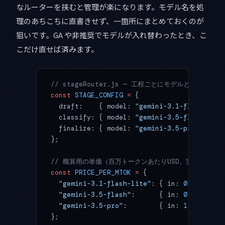
なルーターを挟むと管理が楽になります。モデル名を処
理のあちこちに直書きせず、一箇所にまとめておくのが
狙いです。GA や非推奨でモデルが入れ替わったとき、こ
こだけ直せば済みます。
// stageRouter.js — 工程ごとにモデルと設定を割
const
 STAGE_CONFIG
 =
 {
  draft:    { model: 
"gemini-3.1-flash-lite
  classify: { model: 
"gemini-3.5-flash"
,   
  finalize: { model: 
"gemini-3.5-pro"
,     
};
// 概算用の単価（百万トークンあたりUSD。実際の値は
const
 PRICE_PER_MTOK
 =
 {
  "gemini-3.1-flash-lite"
: { in: 
0.10
, out:
  "gemini-3.5-flash"
:      { in: 
0.30
, out:
  "gemini-3.5-pro"
:        { in: 
1.25
, out:
};