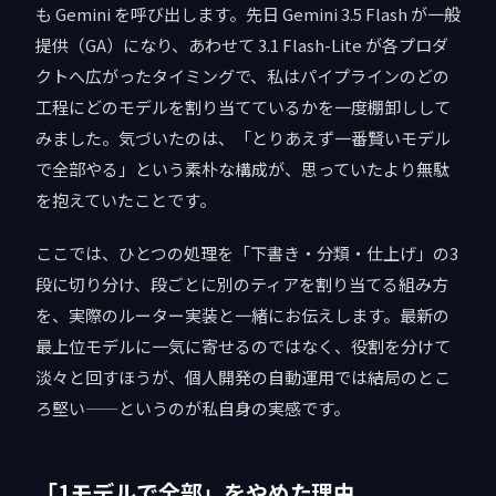
も Gemini を呼び出します。先日 Gemini 3.5 Flash が一般
提供（GA）になり、あわせて 3.1 Flash-Lite が各プロダ
クトへ広がったタイミングで、私はパイプラインのどの
工程にどのモデルを割り当てているかを一度棚卸しして
みました。気づいたのは、「とりあえず一番賢いモデル
で全部やる」という素朴な構成が、思っていたより無駄
を抱えていたことです。
ここでは、ひとつの処理を「下書き・分類・仕上げ」の3
段に切り分け、段ごとに別のティアを割り当てる組み方
を、実際のルーター実装と一緒にお伝えします。最新の
最上位モデルに一気に寄せるのではなく、役割を分けて
淡々と回すほうが、個人開発の自動運用では結局のとこ
ろ堅い——というのが私自身の実感です。
「1モデルで全部」をやめた理由