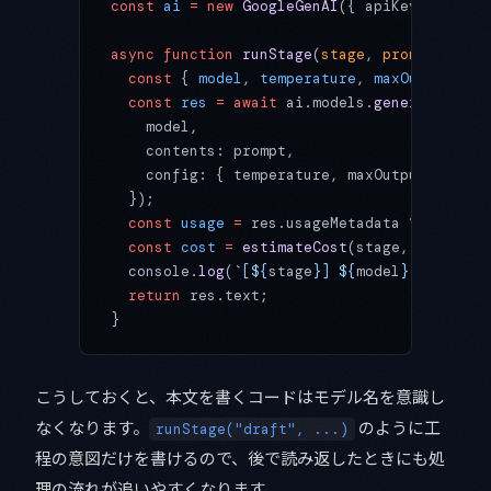
const
 ai
 =
 new
 GoogleGenAI
({ apiKey: proces
async
 function
 runStage
(
stage
, 
prompt
) {
  const
 { 
model
, 
temperature
, 
maxOutputToke
  const
 res
 =
 await
 ai.models.
generateConte
    model,
    contents: prompt,
    config: { temperature, maxOutputTokens 
  });
  const
 usage
 =
 res.usageMetadata 
??
 {};
  const
 cost
 =
 estimateCost
(stage, usage.pr
  console.
log
(
`[${
stage
}] ${
model
} 概算 $${
c
  return
 res.text;
}
こうしておくと、本文を書くコードはモデル名を意識し
なくなります。
のように工
runStage("draft", ...)
程の意図だけを書けるので、後で読み返したときにも処
理の流れが追いやすくなります。