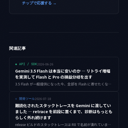
チップで応援する →
関連記事
2026-06-26
◈
API / SDK
Gemini 3.5 Flash は本当に安いのか — リトライ増幅
を実測して Flash と Pro の損益分岐を出す
3.5 Flash が一般提供になった今、全部を Flash に寄せたくなります。でも単価ではなく成功1件あたりの実効コストで見ると判断が変わります。リトライ増幅を実測する最小ハーネスと損益分岐の出し方を共有します。
2026-07-18
⟐
開発ツール
難読化されたスタックトレースを Gemini に渡してい
ました — retrace を前段に置くまで、診断はもっとも
らしく外れ続けます
release ビルドのスタックトレースは R8 で名前が潰れています。それをそのまま Gemini に渡すと、診断は落ち着いた文体のまま外れます。retrace を前段に置き、mapping を versionCode で突合し、復元できないときは断定させない。42件で数え直した記録です。