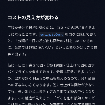
コストの見え方が変わる
工程を分けて最初に効くのは、コストの内訳が見えるよ
うになることです。
をログに残しておく
estimateCost
と、「分類が一日の呼び出し回数の7割を占めているの
に、金額では1割に満たない」といった偏りがはっきり数
字で出ます。
仮に一日に下書き40回・分類120回・仕上げ40回を回す
パイプラインを考えてみます。分類は回数こそ多いもの
の、出力が短く Flash の単価も控えめなので、合計金額
への寄与は小さくなります。逆に仕上げは回数が少なく
ても、長い出力と上位ティアの単価で金額の中心になり
ます。この構造が見えると、「どこを削れば効くか・ど
こは削っても効かないか」が直感ではなく数字で判断で