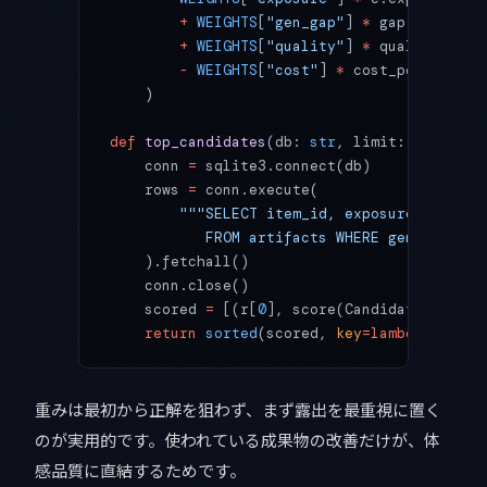
        +
 WEIGHTS
[
"gen_gap"
] 
*
 gap
        +
 WEIGHTS
[
"quality"
] 
*
 quality
        -
 WEIGHTS
[
"cost"
] 
*
 cost_penalty
    )
def
 top_candidates
(db: 
str
, limit: 
int
 =
 50
    conn 
=
 sqlite3.connect(db)
    rows 
=
 conn.execute(
        """SELECT item_id, exposure_norm, g
           FROM artifacts WHERE gen_gap >= 
    ).fetchall()
    conn.close()
    scored 
=
 [(r[
0
], score(Candidate(
*
r))) 
    return
 sorted
(scored, 
key
=lambda
 x: x[
1
重みは最初から正解を狙わず、まず露出を最重視に置く
のが実用的です。使われている成果物の改善だけが、体
感品質に直結するためです。