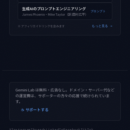
生成AIのプロンプトエンジニアリング
プロンプト
James Phoenix・Mike Taylor（訳:田村広平）
※ アフィリエイトリンクを含みます
もっと見る →
Gemini Lab は無料・広告なし。ドメイン・サーバー代など
の運営費は、サポーターの方々の応援で続けられていま
す。
☕ サポートする
X
Instagram
Threads
LinkedIn
Facebook
TikTok