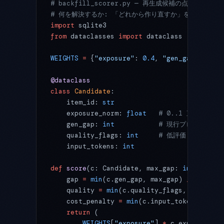
# backfill_scorer.py — 再生成候補の点数化
# 何を解決するか: 「どれから作り直すか」を人の勘で
import
 sqlite3
from
 dataclasses 
import
 dataclass
WEIGHTS
 =
 {
"exposure"
: 
0.4
, 
"gen_gap"
: 
0.3
,
@dataclass
class
 Candidate
:
    item_id: 
str
    exposure_norm: 
float
   # 0..1 直近30
    gen_gap: 
int
           # 現行プロンプト
    quality_flags: 
int
     # 低評価・報告など
    input_tokens: 
int
def
 score
(c: Candidate, max_gap: 
int
 =
 5
) -
    gap 
=
 min
(c.gen_gap, max_gap) 
/
 max_gap
    quality 
=
 min
(c.quality_flags, 
3
) 
/
 3
    cost_penalty 
=
 min
(c.input_tokens 
/
 800
    return
 (
        WEIGHTS
[
"exposure"
] 
*
 c.exposure_no