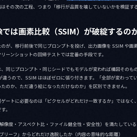
稿はその次の工程、つまり「移行が品質を壊していないかを検証す
では画素比較（SSIM）が破綻するの
のが、移行前後で同じプロンプトを投げ、出力画像を SSIM や画
クリーンショットの回帰テストでは定番の手段です。
、同じプロンプト・同じシードでもモデルが変われば構図そのもの
と重みが違うので、SSIM はほぼゼロに張り付きます。「全部が変わっ
ったのか、ただ違う絵になっただけなのか」を区別できません。
質ゲートに必要なのは「ピクセルがどれだけ一致するか」ではなく
です。
解像度・アスペクト比・ファイル健全性・安全性）を満たしている
ブリーフ」からどれだけ逸脱したか（内容の意味的な距離）