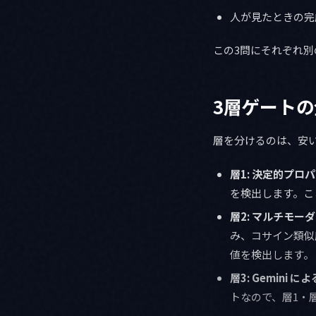
人が見たときの完
この3問にそれぞれ別
3層ゲート
層を分けるのは、安
層1: 決定的プロ
を検出します。こ
層2: マルチモー
み、コサイン類似度
値を検出します。
層3: Gemini
トなので、層1・