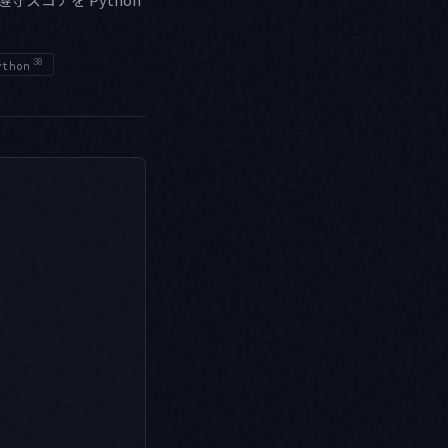
38
ython