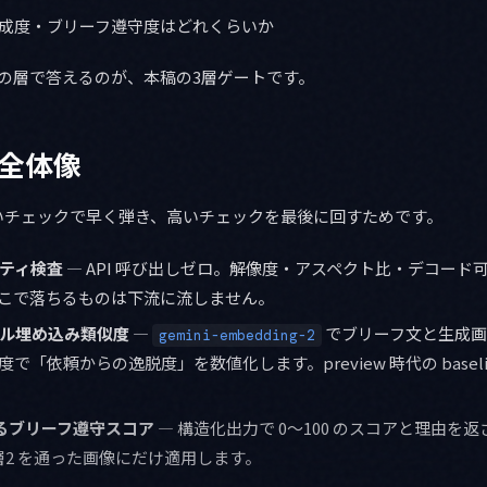
成度・ブリーフ遵守度はどれくらいか
の層で答えるのが、本稿の3層ゲートです。
の全体像
いチェックで早く弾き、高いチェックを最後に回すためです。
パティ検査
— API 呼び出しゼロ。解像度・アスペクト比・デコード
こで落ちるものは下流に流しません。
ダル埋め込み類似度
—
でブリーフ文と生成画
gemini-embedding-2
で「依頼からの逸脱度」を数値化します。preview 時代の basel
 によるブリーフ遵守スコア
— 構造化出力で 0〜100 のスコアと理由を
層2 を通った画像にだけ適用します。