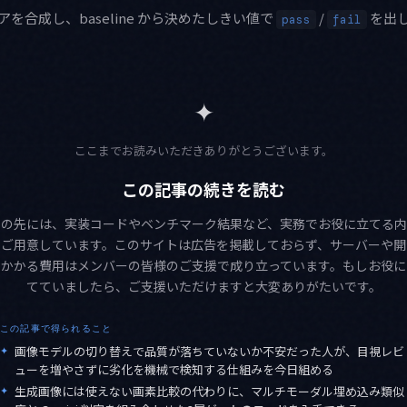
を合成し、baseline から決めたしきい値で
/
を出
pass
fail
✦
ここまでお読みいただきありがとうございます。
この記事の続きを読む
この先には、実装コードやベンチマーク結果など、実務でお役に立てる内
をご用意しています。このサイトは広告を掲載しておらず、サーバーや開
にかかる費用はメンバーの皆様のご支援で成り立っています。もしお役に
てていましたら、ご支援いただけますと大変ありがたいです。
この記事で得られること
✦
画像モデルの切り替えで品質が落ちていないか不安だった人が、目視レビ
ューを増やさずに劣化を機械で検知する仕組みを今日組める
✦
生成画像には使えない画素比較の代わりに、マルチモーダル埋め込み類似