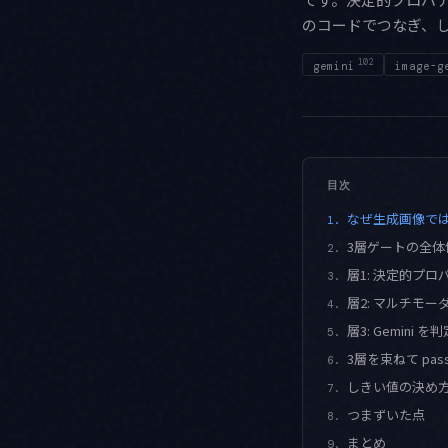
のコードでつなぎ、
102
gemini
image-g
目次
なぜ生成画像では
1.
3層ゲートの全体
2.
層1: 決定的プロ
3.
層2: マルチモ
4.
層3: Gemin
5.
3層を束ねて pass 
6.
しきい値の決め
7.
つまずいた点
8.
まとめ
9.