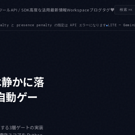
♥
ツール
API / SDK
高度な活用
最新情報
Workspace
ブログ
タグ
検索
⌘K
ります
LITE — Gemini 3.5 Flash-Lite が GA になりました。低レイ
●
は静かに落
自動ゲー
証する3層ゲートの実装
スコアを Python