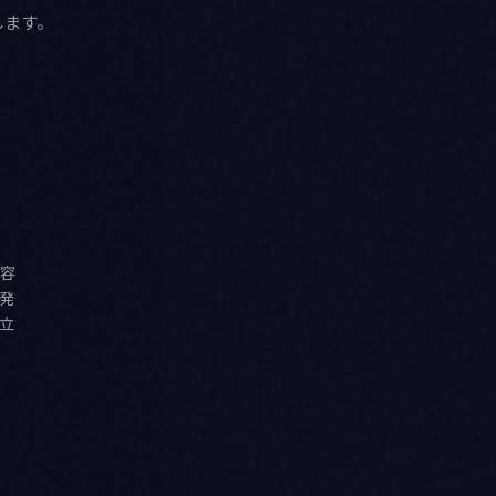
します。
容
発
立