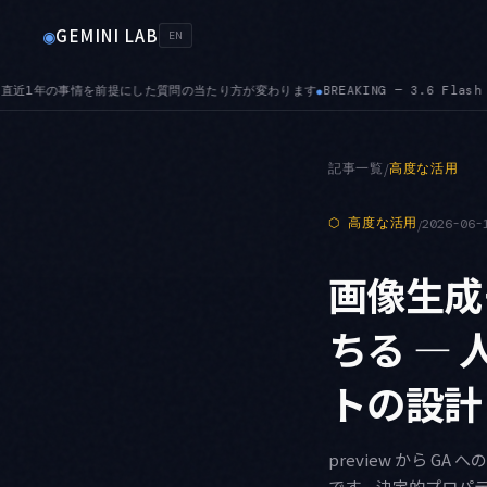
GEMINI LAB
◉
EN
KING — 3.6 Flash では temperature・top-K・top-P のカスタム値が無視さ
記事一覧
/
高度な活用
⬡
高度な活用
/
2026-06-
画像生成
ちる —
トの設計
preview から 
です。決定的プロパティ