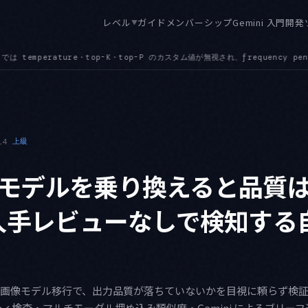
レベル
ガイド
メンバーシップ
Gemini 入門
開発
▼
れ、frequency penalty と presence penalty の指定は API エラーにな
14
上級
モデルを乗り換えると品質
 人手レビューなしで検知する
GA への画像モデル移行で、出力品質が落ちていないかを目視に頼らず検
検査・マルチモーダル埋め込み類似度・Gemini によるブリーフ遵守