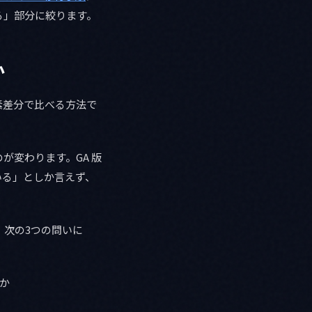
る」部分に絞ります。
か
素差分で比べる方法で
が変わります。GA 版
ている」としか言えず、
、次の3つの問いに
か