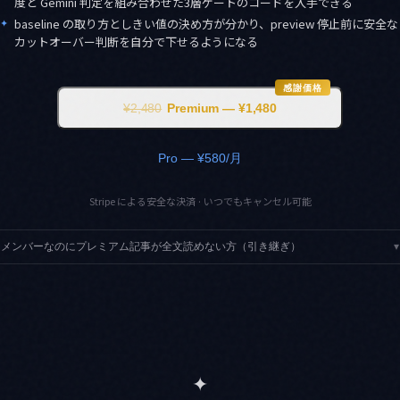
度と Gemini 判定を組み合わせた3層ゲートのコードを入手できる
✦
baseline の取り方としきい値の決め方が分かり、preview 停止前に安全な
カットオーバー判断を自分で下せるようになる
感謝価格
¥2,480
Premium — ¥1,480
Pro — ¥580/月
Stripe による安全な決済 · いつでもキャンセル可能
メンバーなのにプレミアム記事が全文読めない方（引き継ぎ）
▾
✦