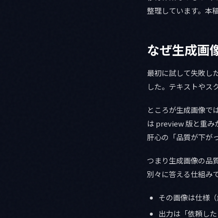
整理しています。本
なぜ生成画像
最初に試して失敗した
した。テキストやス
ところが生成画像では
は preview 版
肝心の「品質が下が
つまり生成画像の品
別々に答える仕組み
その画像は仕様（
出力は「依頼した