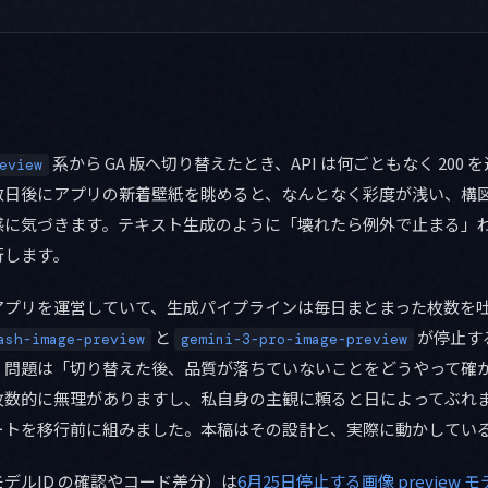
系から GA 版へ切り替えたとき、API は何ごともなく 200
eview
数日後にアプリの新着壁紙を眺めると、なんとなく彩度が浅い、構
感に気づきます。テキスト生成のように「壊れたら例外で止まる」
行します。
プリを運営していて、生成パイプラインは毎日まとまった枚数を吐
と
が停止す
ash-image-preview
gemini-3-pro-image-preview
。問題は「切り替えた後、品質が落ちていないことをどうやって確か
枚数的に無理がありますし、私自身の主観に頼ると日によってぶれ
ートを移行前に組みました。本稿はその設計と、実際に動かしてい
デルID の確認やコード差分）は
6月25日停止する画像 preview 