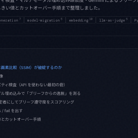
しきい値とカットオーバー手順まで整理しました。
7
5
10
5
eneration
model-migration
embedding
llm-as-judge
P
画素比較（SSIM）が破綻するのか
像
パティ検査（API を使わない最初の砦）
ーダル埋め込みで「ブリーフからの逸脱」を測る
i を判定者にしてブリーフ遵守度をスコアリング
/ fail を出す
方とカットオーバー手順