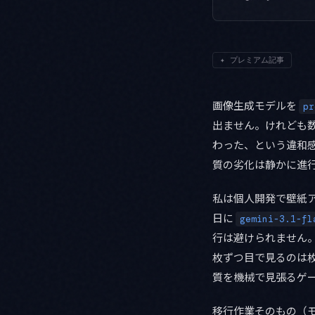
✦
プレミアム記事
画像生成モデルを
pr
出ません。けれども
わった、という違和
質の劣化は静かに進
私は個人開発で壁紙ア
日に
gemini-3.1-fl
行は避けられません
枚ずつ目で見るのは
質を機械で見張るゲ
移行作業そのもの（モ