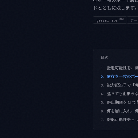
ドとともに残します
280
gemini-api
アー
目次
撤退可能性を、
1.
依存を一枚のポ
2.
能力記述子で「
3.
落ちても止まらな
4.
廃止期限を CI で見張
5.
何を層に入れ、
6.
撤退可能性チェ
7.