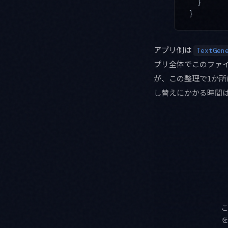
  }
}
アプリ側は
TextGen
プリ全体でこのファ
が、この整理で1か
し替えにかかる時間は