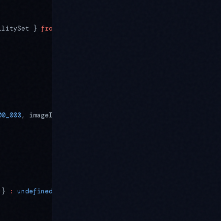
ilitySet } 
from
 "./port"
;
00_000
, imageInput: 
true
 };
 } 
:
 undefined
,