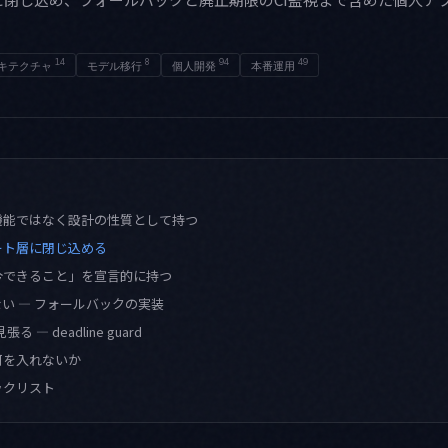
。
14
8
94
49
キテクチャ
モデル移行
個人開発
本番運用
機能ではなく設計の性質として持つ
ート層に閉じ込める
今できること」を宣言的に持つ
い — フォールバックの実装
る — deadline guard
何を入れないか
ックリスト