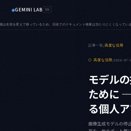
GEMINI LAB
◉
EN
当たりにくくなっています
SUNSET — 8月は停止日が4つ並びます。17日に Imagen 系、20
●
記事一覧
/
高度な活用
⬡
高度な活用
/
2026-07-
モデルの
ために —
る個人ア
画像生成モデルの停止
存を一枚のポート層