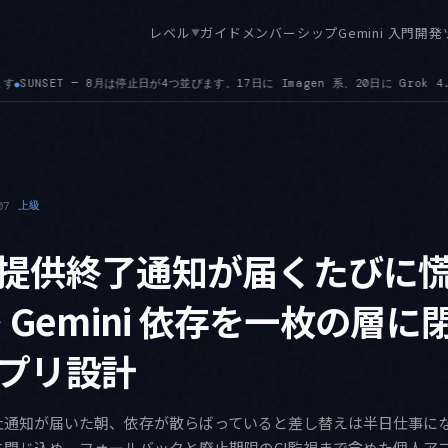
レベル
ガイド
メンバーシップ
Gemini 入門
開発
▼
日に Grok 4.1 ファミリー、23日に Claude 3 Haiku、31日に gemini-rob
07
上級
提供終了通知が届くたびに
 Gemini 依存を一枚の層
プリ設計
通知が届いた朝、依存が散らばっていると差し替えは半日仕事になりま
に閉じ込め、フォールバックと廃止期限のCI監視まで含めた個人ア