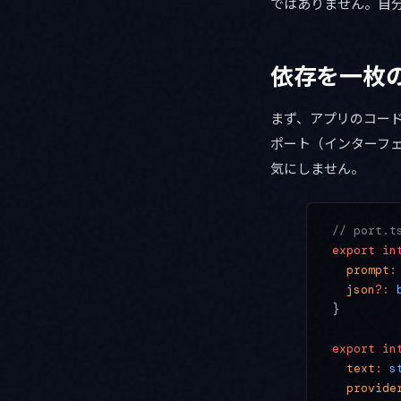
ではありません。自
依存を一枚
まず、アプリのコード
ポート（インターフ
気にしません。
// port
export
 in
  prompt
:
  json
?:
 
}
export
 in
  text
:
 s
  provide