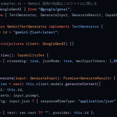
ni-adapter.ts — Gemini 固有の知識はこのファイルに閉じる
GoogleGenAI } 
from
 "@google/genai"
;
pe
 { TextGenerator, GenerateInput, GenerateResult, Capab
ass
 GeminiTextGenerator
 implements
 TextGenerator
 {
y
 id
 =
 "gemini-flash-latest"
;
ctor
(
private
 client
:
 GoogleGenAI
) {}
ities
()
:
 CapabilitySet
 {
n
 { streaming: 
true
, jsonMode: 
true
, maxInputTokens: 
1_0
enerate
(
input
:
 GenerateInput
)
:
 Promise
<
GenerateResult
> {
 res
 =
 await
 this
.client.models.
generateContent
({
el: 
this
.id,
tents: input.prompt,
fig: input.json 
?
 { responseMimeType: 
"application/json"
n
 { text: res.text 
??
 ""
, provider: 
this
.id };