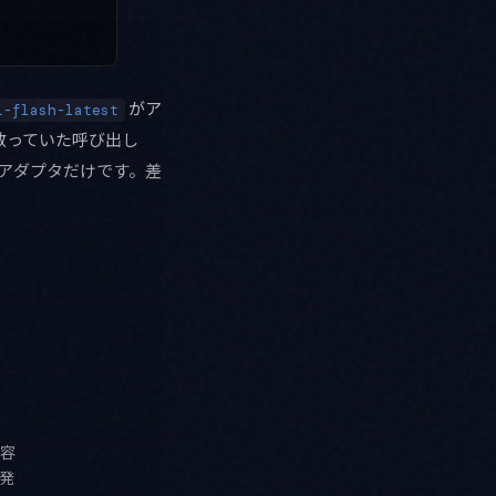
がア
i-flash-latest
散っていた呼び出し
アダプタだけです。差
容
発