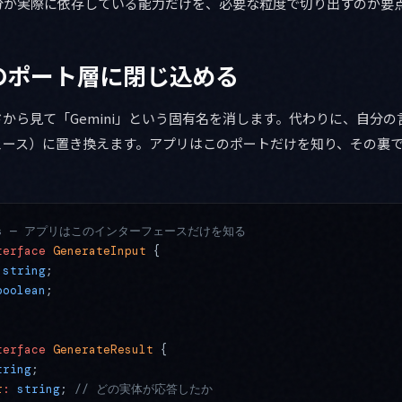
分が実際に依存している能力だけを、必要な粒度で切り出すのが要
のポート層に閉じ込める
から見て「Gemini」という固有名を消します。代わりに、自分
ェース）に置き換えます。アプリはこのポートだけを知り、その裏
.ts — アプリはこのインターフェースだけを知る
terface
 GenerateInput
 {
 string
;
boolean
;
terface
 GenerateResult
 {
tring
;
r
:
 string
; 
// どの実体が応答したか