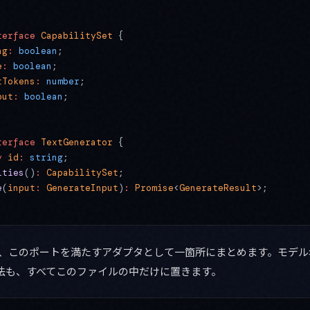
terface
 CapabilitySet
 {
ng
:
 boolean
;
e
:
 boolean
;
tTokens
:
 number
;
put
:
 boolean
;
terface
 TextGenerator
 {
y
 id
:
 string
;
ities
()
:
 CapabilitySet
;
e
(
input
:
 GenerateInput
)
:
 Promise
<
GenerateResult
>;
実装は、このポートを満たすアダプタとして一箇所にまとめます。モデル名
作法も、すべてこのファイルの中だけに置きます。