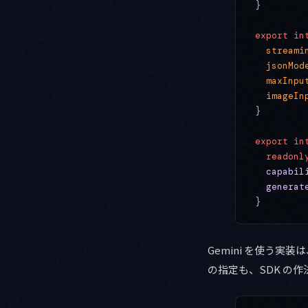
}
export
 in
  streami
  jsonMod
  maxInpu
  imageIn
}
export
 in
  readonl
  capabil
  generat
}
Gemini を使う
の指定も、SDK の