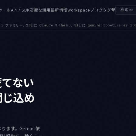
♥
ツール
API / SDK
高度な活用
最新情報
Workspace
ブログ
タグ
検索
⌘K
otics-er-1.6-preview です
IMAGE — Imagen 4.0 の GA エンド
●
慌てない
に閉じ込め
す。Gemini 依
プリ設計を、動くコー