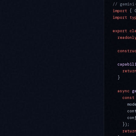
// gemi
import
 { 
import
 ty
export
 cl
  readonl
  constru
  capabil
    retur
  }
  async
 g
    const
      mod
      con
      con
    });
    retur