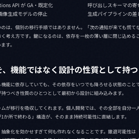
ctions API が GA・既定化
呼び出しスキーマの寄
画像生成モデルの停止
生成パイプラインの差
いのは、個別の移行手順ではありません。「次の通知が来ても慌て
おく考え方です。鍵になるのは、依存を一枚の薄い層に閉じ込める
います。
を、機能ではなく設計の性質として持つ
る機能に依存していても、その依存をいつでも降ろせる状態のこと
が持つべき性質のひとつとして最初から設計に組み込みます。
ームが移行を吸収してくれます。個人開発では、その全部を自分一
が1か所で終わる」構造が、そのまま持続可能性に直結します。
、抽象化を効かせすぎて何も作れなくなることです。撤退可能性は