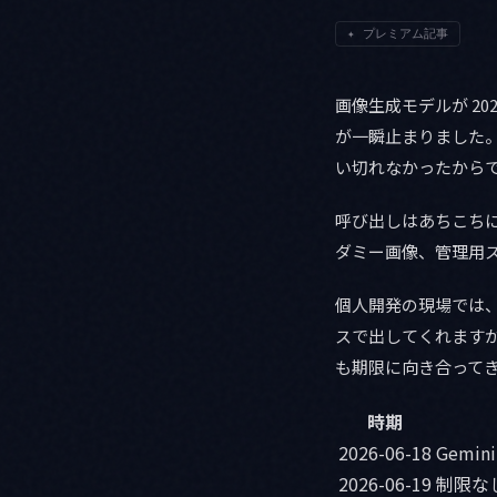
✦
プレミアム記事
画像生成モデルが 202
が一瞬止まりました
い切れなかったから
呼び出しはあちこち
ダミー画像、管理用ス
個人開発の現場では、
スで出してくれます
も期限に向き合って
時期
2026-06-18
Gemin
2026-06-19
制限なし