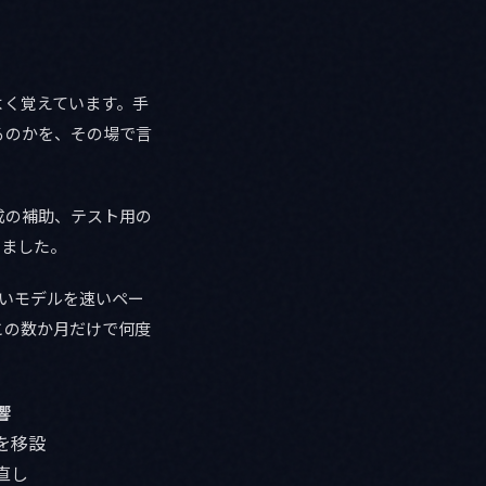
とをよく覚えています。手
るのかを、その場で言
成の補助、テスト用の
めました。
良いモデルを速いペー
この数か月だけで何度
響
を移設
直し