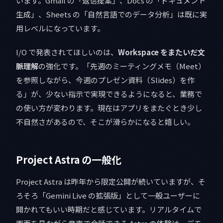
います。Gmail の「返信提案」、Docs の「ドキュメント
生成」、Sheets の「自然言語でのデータ分析」は既に実
用レベルになっています。
I/O で発表されてほしいのは、
Workspace をまたいだ文
脈理解
の強化です。「先週のミーティングメモ（Meet）
を参照しながら、今週のプレゼン資料（Slides）を作
る」が、少ない指示で実現できるようになると、業務で
の使い方が変わります。現在はアプリをまたぐとき少し
不自然さがあるので、そこが滑らかになると嬉しい。
Project Astra の一般化
Project Astra は昨年から限定公開が続いていますが、そ
ろそろ「Gemini Live の拡張版」として一般ユーザーに
開かれてもいい時期だと感じています。リアルタイムで