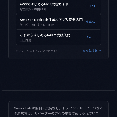
AWSではじめるMCP実践ガイド
MCP
塚田真規・森田和明
Amazon Bedrock 生成AIアプリ開発入門
生成AI
御田稔・熊田寛・森田和明
これからはじめるReact実践入門
React
山田祥寛
※ アフィリエイトリンクを含みます
もっと見る →
Gemini Lab は無料・広告なし。ドメイン・サーバー代など
の運営費は、サポーターの方々の応援で続けられていま