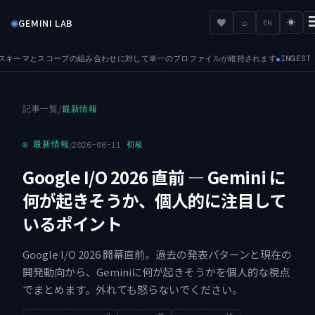
◉
♥
GEMINI LAB
⌕
☀
EN
プロファイルが維持されます
INGEST — IngestEvents API が GA
●
記事一覧
/
最新情報
◎
最新情報
/
2026-06-11
初級
Google I/O 2026 直前 — Gemini に
何が起きそうか、個人的に注目して
いるポイント
Google I/O 2026 開幕直前。過去の発表パターンと現在の
開発動向から、Geminiに何が起きそうかを個人的な視点
でまとめます。外れても怒らないでください。