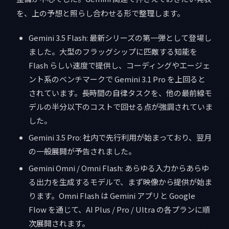
を、上の予想と照らし合わせる形で整理します。
Gemini 3.5 Flash: 最新シリーズの第一弾として登場し
ました。大型のフラッグシップに匹敵する知能を
Flash らしい速度で提供し、コーディングやエージェ
ント系のベンチマークで Gemini 3.1 Pro を上回ると
されています。長時間の自律タスクを、他の最前線モ
デルの半分以下のコストで回せる点が強調されていま
した。
Gemini 3.5 Pro: 社内で先行利用が始まっており、翌月
の一般展開が予告されました。
Gemini Omni / Omni Flash: あらゆる入力からあらゆ
る出力を生成するモデルで、まず映像から提供が始ま
ります。Omni Flash は Gemini アプリと Google
Flow を通じて、AI Plus / Pro / Ultra の各プランに順
次展開されます。