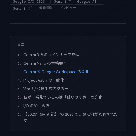
3
76
15
Google I/O 2026
Gemini
Google AI
5
最新情報
プレビュー
Gemini 3
目次
Gemini 3 系のラインナップ整理
1.
Gemini Nano の本格展開
2.
Gemini × Google Workspace の深化
3.
Project Astra の一般化
4.
Veo 3 / 映像生成の次の一手
5.
私が一番見ているのは「使いやすさ」の進化
6.
I/O の楽しみ方
7.
【2026年6月 追記】I/O 2026 で実際に何が発表された
8.
か