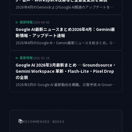
2026年4月のGeminiおよびGoogle AI関連のアップデートをまとめました。Gemini 3の正式展開、音声機能の強化、Workspace連携の改善など、個人・ビジネス利用者が押さえておきたい変更点を解説します。
2026-04-06
◎
最新情報
Google AI最新ニュースまとめ2026年4月：Gemini最
新情報・アップデート速報
2026年4月のGoogle AI・Gemini最新ニュースを総まとめ。Gemini 2.5 Pro/Flashのアップデート、Google AI Studio新機能、Gemini Code Assist強化、Workspaceとの連携拡大など、注目のアップデートを詳しく解説します。
2026-03-18
◎
最新情報
Google AI 2026年3月最新まとめ — Groundsource・
Gemini Workspace 革新・Flash-Lite・Pixel Drop
の全貌
2026年3月の Google AI 最新動向を網羅。災害予測 AI Groundsource、Gemini Workspace の革新的進化、Gemini 3.1 Flash-Lite Preview、Pixel Drop の新機能、Chrome 拡張まで徹底解説。
📚
RECOMMENDED BOOKS