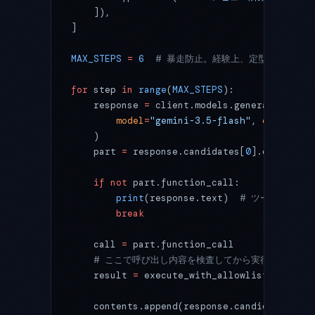
    ]),
]
MAX_STEPS
 =
 6
  # 暴走防止。経験上、定型運用タス
for
 step 
in
 range
(
MAX_STEPS
):
    response 
=
 client.models.generate_conte
        model
=
"gemini-3.5-flash"
, 
contents
=
    )
    part 
=
 response.candidates[
0
].content.p
    if
 not
 part.function_call:
        print
(response.text)  
# ツール提案が
        break
    call 
=
 part.function_call
    # ここで呼び出し内容を検査してから実行します
    result 
=
 execute_with_allowlist(call.na
    contents.append(response.candidates[
0
].