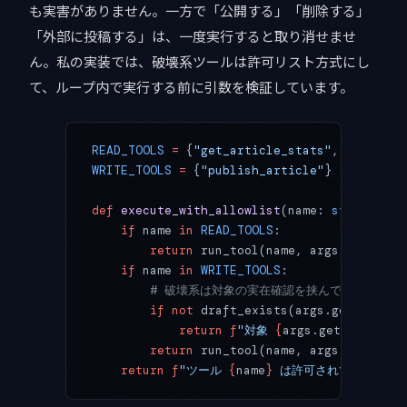
も実害がありません。一方で「公開する」「削除する」
「外部に投稿する」は、一度実行すると取り消せませ
ん。私の実装では、破壊系ツールは許可リスト方式にし
て、ループ内で実行する前に引数を検証しています。
READ_TOOLS
 =
 {
"get_article_stats"
, 
"list_pe
WRITE_TOOLS
 =
 {
"publish_article"
}
def
 execute_with_allowlist
(name: 
str
, args:
    if
 name 
in
 READ_TOOLS
:
        return
 run_tool(name, args)
    if
 name 
in
 WRITE_TOOLS
:
        # 破壊系は対象の実在確認を挟んでから実行し
        if
 not
 draft_exists(args.get(
"slug"
            return
 f
"対象 
{
args.get(
'slug'
)
}
        return
 run_tool(name, args)
    return
 f
"ツール 
{
name
}
 は許可されていません"