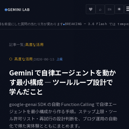
◉
♥
GEMINI LAB
⌕
☀
EN
 — 3.6 Flash では temperature・top-K・top-P のカスタム値が無視され、fr
記事一覧
/
高度な活用
⬡
高度な活用
/
2026-06-13
上級
Gemini で自律エージェントを動か
す最小構成 — ツールループ設計で
学んだこと
google-genai SDK の自動 Function Calling で自律エー
ジェントを最小構成から作る手順。ステップ上限・ツー
ル許可リスト・再試行の設計判断を、ブログ運用の自動
化で得た実体験とともにまとめます。