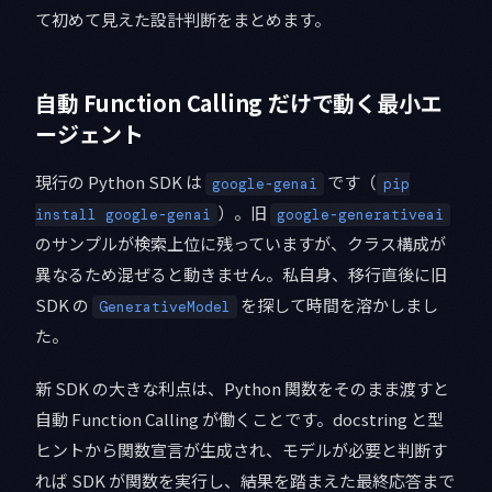
て初めて見えた設計判断をまとめます。
自動 Function Calling だけで動く最小エ
ージェント
現行の Python SDK は
です（
google-genai
pip
）。旧
install google-genai
google-generativeai
のサンプルが検索上位に残っていますが、クラス構成が
異なるため混ぜると動きません。私自身、移行直後に旧
SDK の
を探して時間を溶かしまし
GenerativeModel
た。
新 SDK の大きな利点は、Python 関数をそのまま渡すと
自動 Function Calling が働くことです。docstring と型
ヒントから関数宣言が生成され、モデルが必要と判断す
れば SDK が関数を実行し、結果を踏まえた最終応答まで