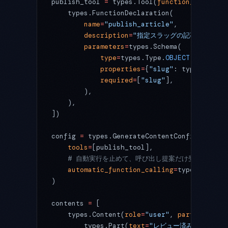
publish_tool 
=
 types.Tool(
function_declarat
    types.FunctionDeclaration(
        name
=
"publish_article"
,
        description
=
"指定スラッグの記事を公開し
        parameters
=
types.Schema(
            type
=
types.Type.
OBJECT
,
            properties
=
{
"slug"
: types.Schem
            required
=
[
"slug"
],
        ),
    ),
])
config 
=
 types.GenerateContentConfig(
    tools
=
[publish_tool],
    # 自動実行を止めて、呼び出し提案だけ受け取ります
    automatic_function_calling
=
types.Automa
)
contents 
=
 [
    types.Content(
role
=
"user"
, 
parts
=
[
        types.Part(
text
=
"レビュー済みの記事を公開して