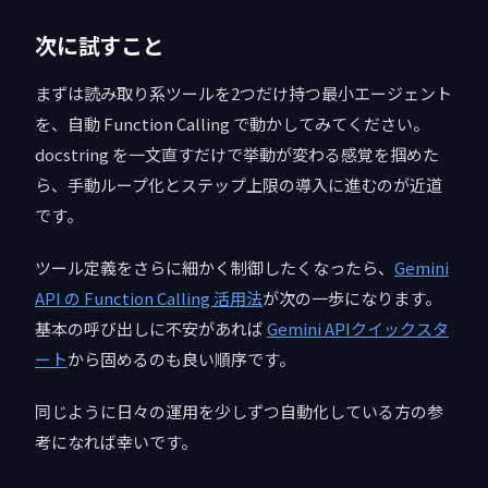
次に試すこと
まずは読み取り系ツールを2つだけ持つ最小エージェント
を、自動 Function Calling で動かしてみてください。
docstring を一文直すだけで挙動が変わる感覚を掴めた
ら、手動ループ化とステップ上限の導入に進むのが近道
です。
ツール定義をさらに細かく制御したくなったら、
Gemini
API の Function Calling 活用法
が次の一歩になります。
基本の呼び出しに不安があれば
Gemini APIクイックスタ
ート
から固めるのも良い順序です。
同じように日々の運用を少しずつ自動化している方の参
考になれば幸いです。