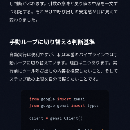
し判断がぶれます。引数の意味と戻り値の中身を一文ず
つ明記する。それだけで呼び出しの安定感が目に見えて
変わりました。
手動ループに切り替える判断基準
自動実行は便利ですが、私は本番のパイプラインでは手
動ループに切り替えています。理由は二つあります。実
行前にツール呼び出しの内容を検査したいこと、そして
ステップ数の上限を自分で握りたいことです。
from
 google 
import
 genai
from
 google.genai 
import
 types
client 
=
 genai.Client()