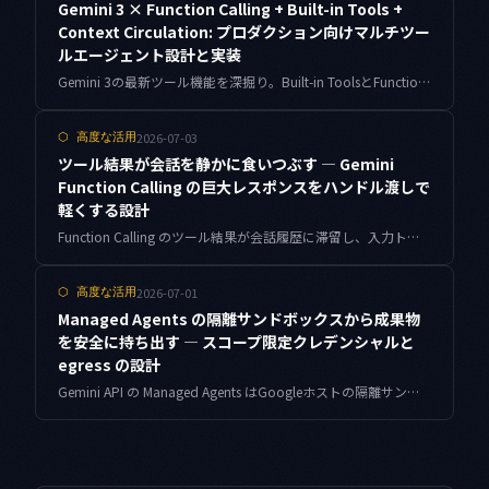
Gemini 3 × Function Calling + Built-in Tools +
Context Circulation: プロダクション向けマルチツー
ルエージェント設計と実装
Gemini 3の最新ツール機能を深掘り。Built-in ToolsとFunction Callingの組み合わせ、Context Circulation、並列ツール呼び出しIDによる本番エージェント設計を、実測とつまずきの記録を交えて解説します。
2026-07-03
⬡
高度な活用
ツール結果が会話を静かに食いつぶす — Gemini
Function Calling の巨大レスポンスをハンドル渡しで
軽くする設計
Function Calling のツール結果が会話履歴に滞留し、入力トークンを複利で膨らませる問題を分解します。トークン予算つき圧縮とハンドル渡しの2実装で、実測で入力を約1/8に抑えた手順と落とし穴をまとめます。
2026-07-01
⬡
高度な活用
Managed Agents の隔離サンドボックスから成果物
を安全に持ち出す — スコープ限定クレデンシャルと
egress の設計
Gemini API の Managed Agents はGoogleホストの隔離サンドボックスで動きます。生成した成果物をそこから自分のリポジトリへ安全に戻すための、短命・最小権限クレデンシャルとegress境界の実装をまとめました。