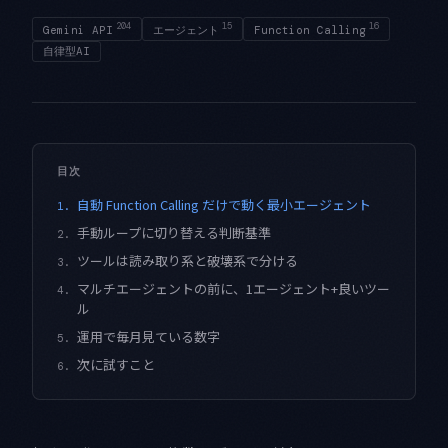
204
15
16
Gemini API
エージェント
Function Calling
自律型AI
目次
自動 Function Calling だけで動く最小エージェント
1.
手動ループに切り替える判断基準
2.
ツールは読み取り系と破壊系で分ける
3.
マルチエージェントの前に、1エージェント+良いツー
4.
ル
運用で毎月見ている数字
5.
次に試すこと
6.