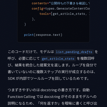
    contents
=
"公開待ちの下書きを確認して、直近の人
    config
=
types.GenerateContentConfig(
        tools
=
[get_article_stats, list_pend
    ),
)
print
(response.text)
このコードだけで、モデルは
を
list_pending_drafts
呼び、必要に応じて
を複数回呼
get_article_stats
び、結果を統合した提案文を返します。ループを自分で
書いていないのに複数ステップの実行が成立するのは、
SDK が内部でツールループを回しているためです。
つまずきやすいのは docstring の書き方です。自動
Function Calling では docstring がそのままモデルへの
説明になるため、「何を返すか」を曖昧に書くと呼び出