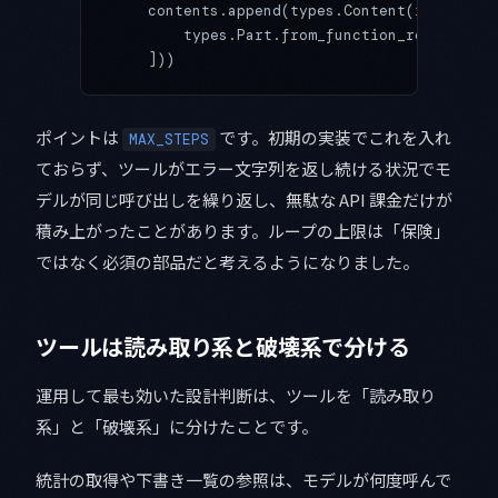
    contents.append(types.Content(
role
=
"use
        types.Part.from_function_response(
n
    ]))
ポイントは
です。初期の実装でこれを入れ
MAX_STEPS
ておらず、ツールがエラー文字列を返し続ける状況でモ
デルが同じ呼び出しを繰り返し、無駄な API 課金だけが
積み上がったことがあります。ループの上限は「保険」
ではなく必須の部品だと考えるようになりました。
ツールは読み取り系と破壊系で分ける
運用して最も効いた設計判断は、ツールを「読み取り
系」と「破壊系」に分けたことです。
統計の取得や下書き一覧の参照は、モデルが何度呼んで