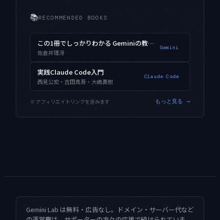
📚
RECOMMENDED BOOKS
この1冊でしっかりわかる Geminiの教科書
Gemini
佐倉井理冴
実践Claude Code入門
Claude Code
西見公宏・吉田真吾・大嶋勇樹
※ アフィリエイトリンクを含みます
もっと見る →
Gemini Lab は無料・広告なし。ドメイン・サーバー代など
の運営費は、サポーターの方々の応援で続けられていま