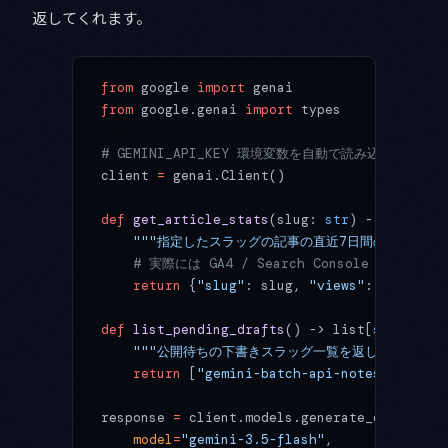
返してくれます。
from
 google 
import
 genai
from
 google.genai 
import
 types
# GEMINI_API_KEY 環境変数を自動で読み込みます
client 
=
 genai.Client()
def
 get_article_stats
(slug: 
str
) -> 
dict
:
    """指定したスラッグの記事の直近7日間の閲覧数と
    # 実際には GA4 / Search Console のデー
    return
 {
"slug"
: slug, 
"views"
: 
1280
, 
"c
def
 list_pending_drafts
() -> list[
str
]:
    """公開待ちの下書きスラッグ一覧を返します。"""
    return
 [
"gemini-batch-api-notes"
, 
"imag
response 
=
 client.models.generate_content(
    model
=
"gemini-3.5-flash"
,